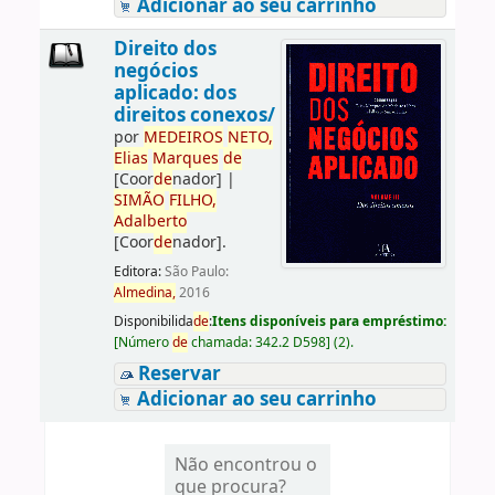
Adicionar ao seu carrinho
Direito dos
negócios
aplicado: dos
direitos conexos/
por
ME
DE
IROS
NETO,
Elias
Marques
de
[Coor
de
nador]
|
SIMÃO
FILHO,
Adalberto
[Coor
de
nador]
.
Editora:
São Paulo:
Almedina,
2016
Disponibilida
de
:
Itens disponíveis para empréstimo:
[
Número
de
chamada:
342.2 D598
]
(2).
Reservar
Adicionar ao seu carrinho
Não encontrou o
que procura?