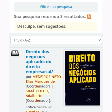
Filtre sua pesquisa
Sua pesquisa retornou 3 resultados.
Desculpe, sem sugestões.
Direito dos
negócios
aplicado: do
direito
empresarial/
por
ME
DE
IROS
NETO,
Elias
Marques
de
[Coor
de
nador]
|
SIMÃO
FILHO,
Adalberto
[Coor
de
nador]
.
Editora:
São Paulo: