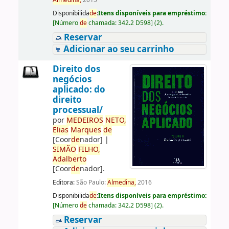
Almedina,
2015
Disponibilida
de
:
Itens disponíveis para empréstimo:
[
Número
de
chamada:
342.2 D598
]
(2).
Reservar
Adicionar ao seu carrinho
Direito dos
negócios
aplicado: do
direito
processual/
por
ME
DE
IROS
NETO,
Elias
Marques
de
[Coor
de
nador]
|
SIMÃO
FILHO,
Adalberto
[Coor
de
nador]
.
Editora:
São Paulo:
Almedina,
2016
Disponibilida
de
:
Itens disponíveis para empréstimo:
[
Número
de
chamada:
342.2 D598
]
(2).
Reservar