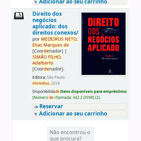
Adicionar ao seu carrinho
Direito dos
negócios
aplicado: dos
direitos conexos/
por
ME
DE
IROS
NETO,
Elias
Marques
de
[Coor
de
nador]
|
SIMÃO
FILHO,
Adalberto
[Coor
de
nador]
.
Editora:
São Paulo:
Almedina,
2016
Disponibilida
de
:
Itens disponíveis para empréstimo:
[
Número
de
chamada:
342.2 D598
]
(2).
Reservar
Adicionar ao seu carrinho
Não encontrou o
que procura?