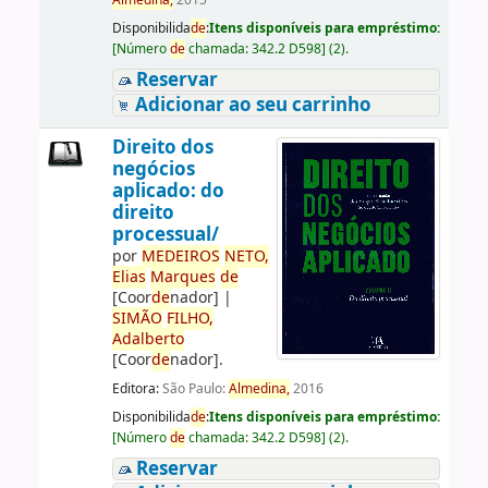
Almedina,
2015
Disponibilida
de
:
Itens disponíveis para empréstimo:
[
Número
de
chamada:
342.2 D598
]
(2).
Reservar
Adicionar ao seu carrinho
Direito dos
negócios
aplicado: do
direito
processual/
por
ME
DE
IROS
NETO,
Elias
Marques
de
[Coor
de
nador]
|
SIMÃO
FILHO,
Adalberto
[Coor
de
nador]
.
Editora:
São Paulo:
Almedina,
2016
Disponibilida
de
:
Itens disponíveis para empréstimo:
[
Número
de
chamada:
342.2 D598
]
(2).
Reservar