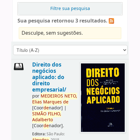
Filtre sua pesquisa
Sua pesquisa retornou 3 resultados.
Desculpe, sem sugestões.
Direito dos
negócios
aplicado: do
direito
empresarial/
por
ME
DE
IROS
NETO,
Elias
Marques
de
[Coor
de
nador]
|
SIMÃO
FILHO,
Adalberto
[Coor
de
nador]
.
Editora:
São Paulo: