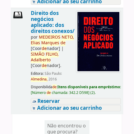
Adicionar ao seu carrinho
Direito dos
negócios
aplicado: dos
direitos conexos/
por
ME
DE
IROS
NETO,
Elias
Marques
de
[Coor
de
nador]
|
SIMÃO
FILHO,
Adalberto
[Coor
de
nador]
.
Editora:
São Paulo:
Almedina,
2016
Disponibilida
de
:
Itens disponíveis para empréstimo:
[
Número
de
chamada:
342.2 D598
]
(2).
Reservar
Adicionar ao seu carrinho
Não encontrou o
que procura?