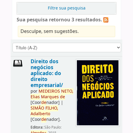
Filtre sua pesquisa
Sua pesquisa retornou 3 resultados.
Desculpe, sem sugestões.
Direito dos
negócios
aplicado: do
direito
empresarial/
por
ME
DE
IROS
NETO,
Elias
Marques
de
[Coor
de
nador]
|
SIMÃO
FILHO,
Adalberto
[Coor
de
nador]
.
Editora:
São Paulo: