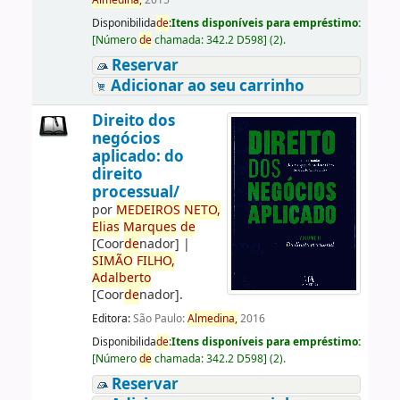
Almedina,
2015
Disponibilida
de
:
Itens disponíveis para empréstimo:
[
Número
de
chamada:
342.2 D598
]
(2).
Reservar
Adicionar ao seu carrinho
Direito dos
negócios
aplicado: do
direito
processual/
por
ME
DE
IROS
NETO,
Elias
Marques
de
[Coor
de
nador]
|
SIMÃO
FILHO,
Adalberto
[Coor
de
nador]
.
Editora:
São Paulo:
Almedina,
2016
Disponibilida
de
:
Itens disponíveis para empréstimo:
[
Número
de
chamada:
342.2 D598
]
(2).
Reservar