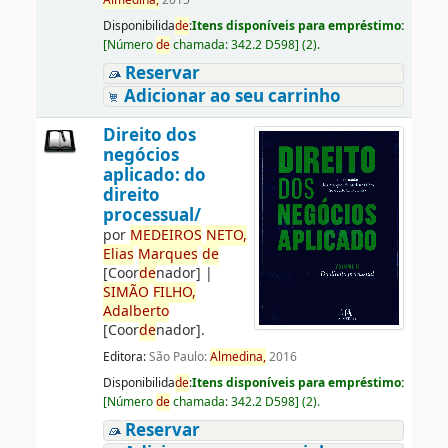
Almedina,
2015
Disponibilida
de
:
Itens disponíveis para empréstimo:
[
Número
de
chamada:
342.2 D598
]
(2).
Reservar
Adicionar ao seu carrinho
Direito dos
negócios
aplicado: do
direito
processual/
por
ME
DE
IROS
NETO,
Elias
Marques
de
[Coor
de
nador]
|
SIMÃO
FILHO,
Adalberto
[Coor
de
nador]
.
Editora:
São Paulo:
Almedina,
2016
Disponibilida
de
:
Itens disponíveis para empréstimo:
[
Número
de
chamada:
342.2 D598
]
(2).
Reservar