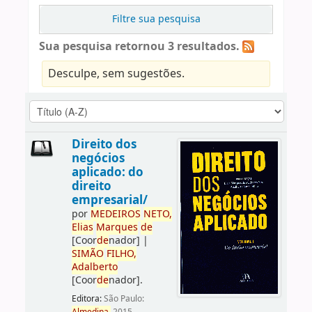
Filtre sua pesquisa
Sua pesquisa retornou 3 resultados.
Desculpe, sem sugestões.
Direito dos
negócios
aplicado: do
direito
empresarial/
por
ME
DE
IROS
NETO,
Elias
Marques
de
[Coor
de
nador]
|
SIMÃO
FILHO,
Adalberto
[Coor
de
nador]
.
Editora:
São Paulo: