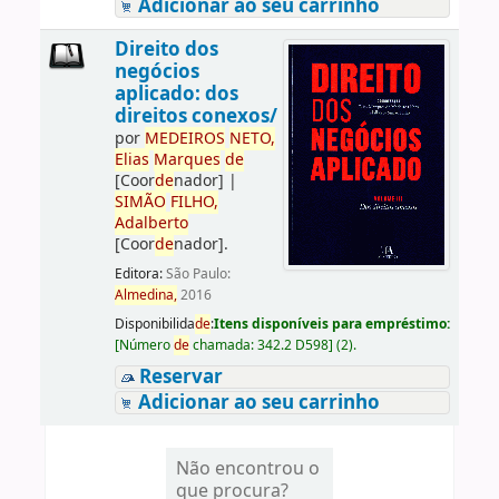
Adicionar ao seu carrinho
Direito dos
negócios
aplicado: dos
direitos conexos/
por
ME
DE
IROS
NETO,
Elias
Marques
de
[Coor
de
nador]
|
SIMÃO
FILHO,
Adalberto
[Coor
de
nador]
.
Editora:
São Paulo:
Almedina,
2016
Disponibilida
de
:
Itens disponíveis para empréstimo:
[
Número
de
chamada:
342.2 D598
]
(2).
Reservar
Adicionar ao seu carrinho
Não encontrou o
que procura?