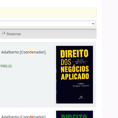
 Adalberto
[Coor
de
nador]
.
D598
]
(2).
 Adalberto
[Coor
de
nador]
.