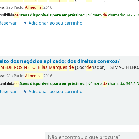
ora:
São Paulo:
Almedina,
2016
onibilida
de
:
Itens disponíveis para empréstimo:
[
Número
de
chamada:
342.2 
Reservar
Adicionar ao seu carrinho
eito dos negócios aplicado: dos direitos conexos/
r
ME
DE
IROS
NETO,
Elias
Marques
de
[Coor
de
nador]
|
SIMÃO FILHO,
ora:
São Paulo:
Almedina,
2016
onibilida
de
:
Itens disponíveis para empréstimo:
[
Número
de
chamada:
342.2 
Reservar
Adicionar ao seu carrinho
Não encontrou o que procura?