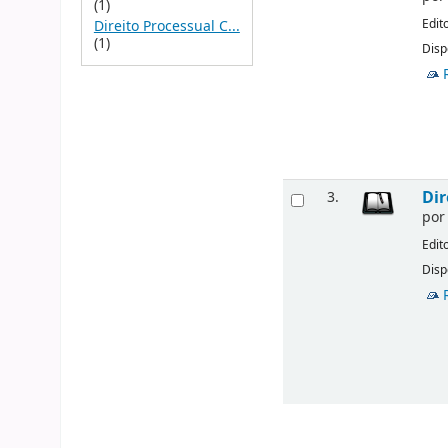
(1)
Edit
Direito Processual C...
(1)
Disp
Dir
3.
po
Edit
Disp