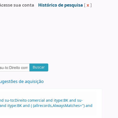
Acesse sua conta
Histórico de pesquisa
[
x
]
Buscar
ugestões de aquisição
 su-to:Direito comercial and itype:BK and su-
and itype:BK and ( (allrecords,AlwaysMatches='') and