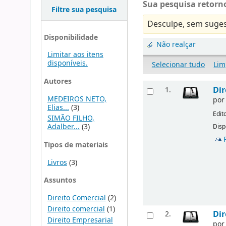
Sua pesquisa retorno
Filtre sua pesquisa
Desculpe, sem suges
Disponibilidade
Não realçar
Limitar aos itens
disponíveis.
Selecionar tudo
Lim
Autores
Dir
1.
MEDEIROS NETO,
po
Elias...
(3)
Edit
SIMÃO FILHO,
Adalber...
(3)
Disp
Tipos de materiais
Livros
(3)
Assuntos
Direito Comercial
(2)
Direito comercial
(1)
Dir
2.
Direito Empresarial
po