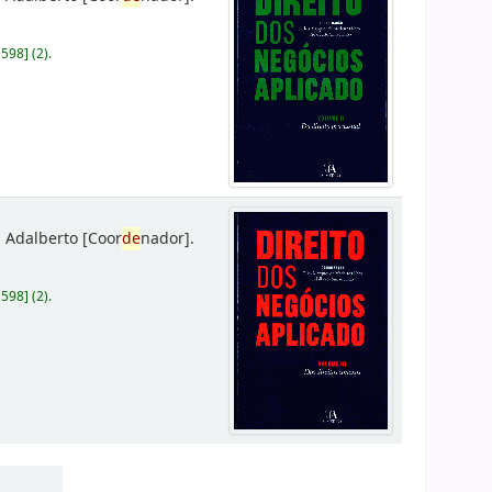
D598
]
(2).
 Adalberto
[Coor
de
nador]
.
D598
]
(2).