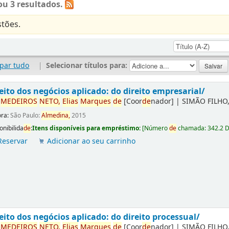
u 3 resultados.
tões.
par tudo
|
Selecionar títulos para:
eito dos negócios aplicado: do direito empresarial/
r
ME
DE
IROS
NETO,
Elias
Marques
de
[Coor
de
nador]
|
SIMÃO FILHO,
ora:
São Paulo:
Almedina,
2015
onibilida
de
:
Itens disponíveis para empréstimo:
[
Número
de
chamada:
342.2 
Reservar
Adicionar ao seu carrinho
eito dos negócios aplicado: do direito processual/
r
ME
DE
IROS
NETO,
Elias
Marques
de
[Coor
de
nador]
|
SIMÃO FILHO,