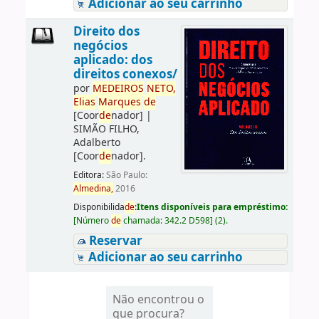
Adicionar ao seu carrinho
Direito dos
negócios
aplicado: dos
direitos conexos/
por
ME
DE
IROS
NETO,
Elias
Marques
de
[Coor
de
nador]
|
SIMÃO FILHO,
Adalberto
[Coor
de
nador]
.
Editora:
São Paulo:
Almedina,
2016
Disponibilida
de
:
Itens disponíveis para empréstimo:
[
Número
de
chamada:
342.2 D598
]
(2).
Reservar
Adicionar ao seu carrinho
Não encontrou o
que procura?