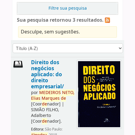
Filtre sua pesquisa
Sua pesquisa retornou 3 resultados.
Desculpe, sem sugestões.
Direito dos
negócios
aplicado: do
direito
empresarial/
por
ME
DE
IROS
NETO,
Elias
Marques
de
[Coor
de
nador]
|
SIMÃO FILHO,
Adalberto
[Coor
de
nador]
.
Editora:
São Paulo: