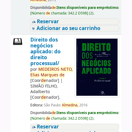
Almedina,
2015
Disponibilida
de
:
Itens disponíveis para empréstimo:
[
Número
de
chamada:
342.2 D598
]
(2).
Reservar
Adicionar ao seu carrinho
Direito dos
negócios
aplicado: do
direito
processual/
por
ME
DE
IROS
NETO,
Elias
Marques
de
[Coor
de
nador]
|
SIMÃO FILHO,
Adalberto
[Coor
de
nador]
.
Editora:
São Paulo:
Almedina,
2016
Disponibilida
de
:
Itens disponíveis para empréstimo:
[
Número
de
chamada:
342.2 D598
]
(2).
Reservar