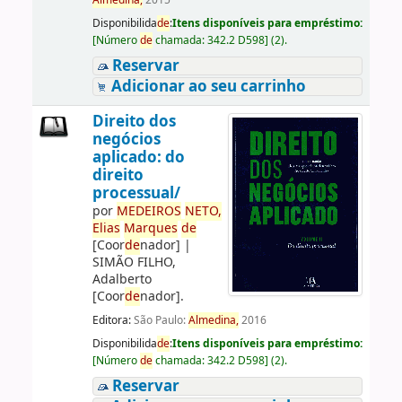
Almedina,
2015
Disponibilida
de
:
Itens disponíveis para empréstimo:
[
Número
de
chamada:
342.2 D598
]
(2).
Reservar
Adicionar ao seu carrinho
Direito dos
negócios
aplicado: do
direito
processual/
por
ME
DE
IROS
NETO,
Elias
Marques
de
[Coor
de
nador]
|
SIMÃO FILHO,
Adalberto
[Coor
de
nador]
.
Editora:
São Paulo:
Almedina,
2016
Disponibilida
de
:
Itens disponíveis para empréstimo:
[
Número
de
chamada:
342.2 D598
]
(2).
Reservar