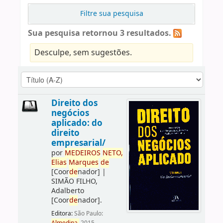
Filtre sua pesquisa
Sua pesquisa retornou 3 resultados.
Desculpe, sem sugestões.
Direito dos
negócios
aplicado: do
direito
empresarial/
por
ME
DE
IROS
NETO,
Elias
Marques
de
[Coor
de
nador]
|
SIMÃO FILHO,
Adalberto
[Coor
de
nador]
.
Editora:
São Paulo: