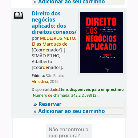
Adicionar ao seu carrinho
Direito dos
negócios
aplicado: dos
direitos conexos/
por
ME
DE
IROS
NETO,
Elias
Marques
de
[Coor
de
nador]
|
SIMÃO FILHO,
Adalberto
[Coor
de
nador]
.
Editora:
São Paulo:
Almedina,
2016
Disponibilida
de
:
Itens disponíveis para empréstimo:
[
Número
de
chamada:
342.2 D598
]
(2).
Reservar
Adicionar ao seu carrinho
Não encontrou o
que procura?