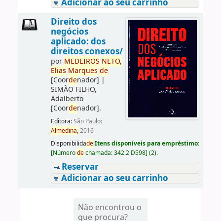
Adicionar ao seu carrinho
Direito dos
negócios
aplicado: dos
direitos conexos/
por
ME
DE
IROS
NETO,
Elias
Marques
de
[Coor
de
nador]
|
SIMÃO FILHO,
Adalberto
[Coor
de
nador]
.
Editora:
São Paulo:
Almedina,
2016
Disponibilida
de
:
Itens disponíveis para empréstimo:
[
Número
de
chamada:
342.2 D598
]
(2).
Reservar
Adicionar ao seu carrinho
Não encontrou o
que procura?