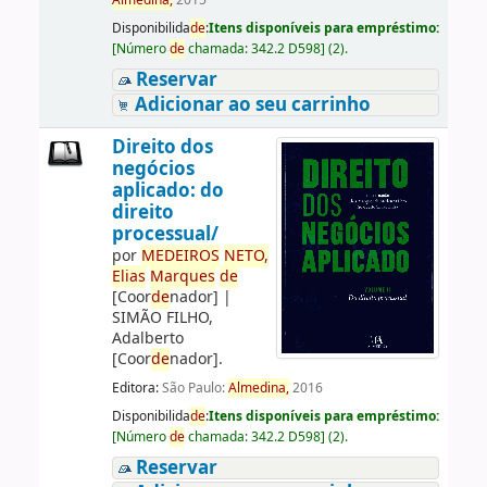
Almedina,
2015
Disponibilida
de
:
Itens disponíveis para empréstimo:
[
Número
de
chamada:
342.2 D598
]
(2).
Reservar
Adicionar ao seu carrinho
Direito dos
negócios
aplicado: do
direito
processual/
por
ME
DE
IROS
NETO,
Elias
Marques
de
[Coor
de
nador]
|
SIMÃO FILHO,
Adalberto
[Coor
de
nador]
.
Editora:
São Paulo:
Almedina,
2016
Disponibilida
de
:
Itens disponíveis para empréstimo:
[
Número
de
chamada:
342.2 D598
]
(2).
Reservar