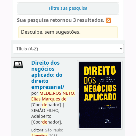
Filtre sua pesquisa
Sua pesquisa retornou 3 resultados.
Desculpe, sem sugestões.
Direito dos
negócios
aplicado: do
direito
empresarial/
por
ME
DE
IROS
NETO,
Elias
Marques
de
[Coor
de
nador]
|
SIMÃO FILHO,
Adalberto
[Coor
de
nador]
.
Editora:
São Paulo: