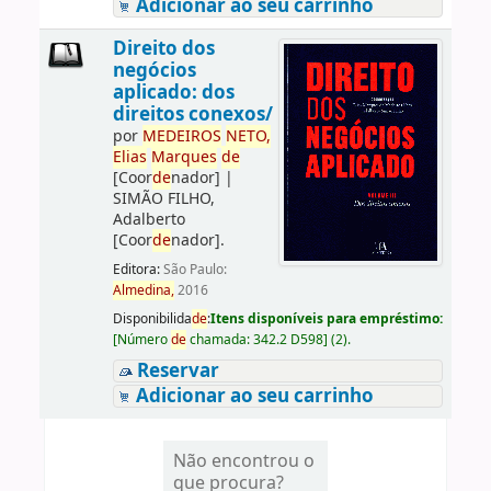
Adicionar ao seu carrinho
Direito dos
negócios
aplicado: dos
direitos conexos/
por
ME
DE
IROS
NETO,
Elias
Marques
de
[Coor
de
nador]
|
SIMÃO FILHO,
Adalberto
[Coor
de
nador]
.
Editora:
São Paulo:
Almedina,
2016
Disponibilida
de
:
Itens disponíveis para empréstimo:
[
Número
de
chamada:
342.2 D598
]
(2).
Reservar
Adicionar ao seu carrinho
Não encontrou o
que procura?