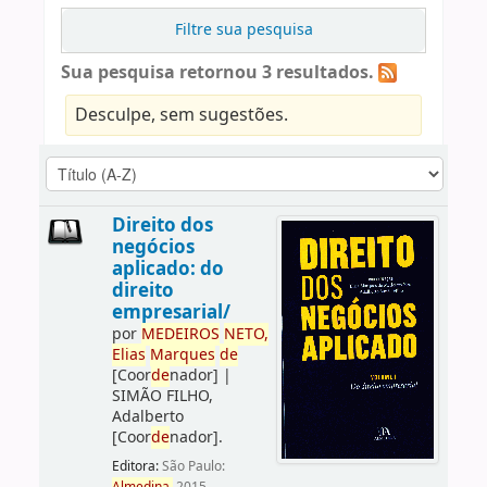
Filtre sua pesquisa
Sua pesquisa retornou 3 resultados.
Desculpe, sem sugestões.
Direito dos
negócios
aplicado: do
direito
empresarial/
por
ME
DE
IROS
NETO,
Elias
Marques
de
[Coor
de
nador]
|
SIMÃO FILHO,
Adalberto
[Coor
de
nador]
.
Editora:
São Paulo: