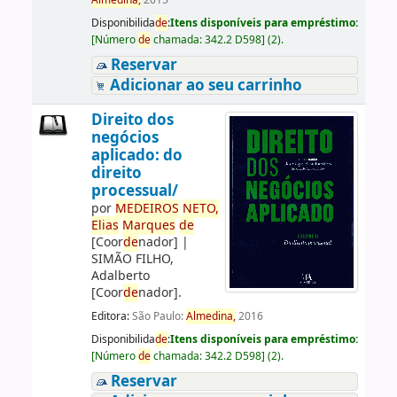
Almedina,
2015
Disponibilida
de
:
Itens disponíveis para empréstimo:
[
Número
de
chamada:
342.2 D598
]
(2).
Reservar
Adicionar ao seu carrinho
Direito dos
negócios
aplicado: do
direito
processual/
por
ME
DE
IROS
NETO,
Elias
Marques
de
[Coor
de
nador]
|
SIMÃO FILHO,
Adalberto
[Coor
de
nador]
.
Editora:
São Paulo:
Almedina,
2016
Disponibilida
de
:
Itens disponíveis para empréstimo:
[
Número
de
chamada:
342.2 D598
]
(2).
Reservar