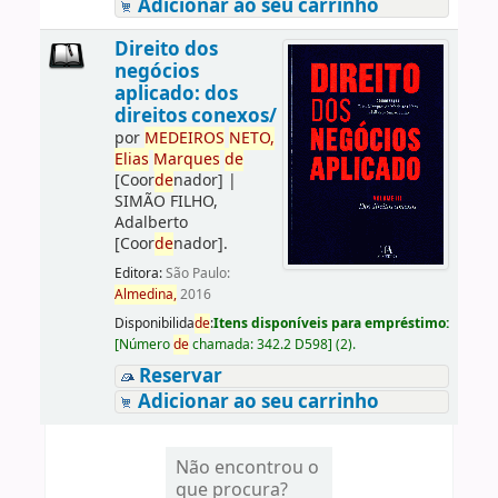
Adicionar ao seu carrinho
Direito dos
negócios
aplicado: dos
direitos conexos/
por
ME
DE
IROS
NETO,
Elias
Marques
de
[Coor
de
nador]
|
SIMÃO FILHO,
Adalberto
[Coor
de
nador]
.
Editora:
São Paulo:
Almedina,
2016
Disponibilida
de
:
Itens disponíveis para empréstimo:
[
Número
de
chamada:
342.2 D598
]
(2).
Reservar
Adicionar ao seu carrinho
Não encontrou o
que procura?