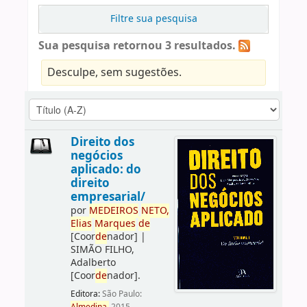
Filtre sua pesquisa
Sua pesquisa retornou 3 resultados.
Desculpe, sem sugestões.
Direito dos
negócios
aplicado: do
direito
empresarial/
por
ME
DE
IROS
NETO,
Elias
Marques
de
[Coor
de
nador]
|
SIMÃO FILHO,
Adalberto
[Coor
de
nador]
.
Editora:
São Paulo: