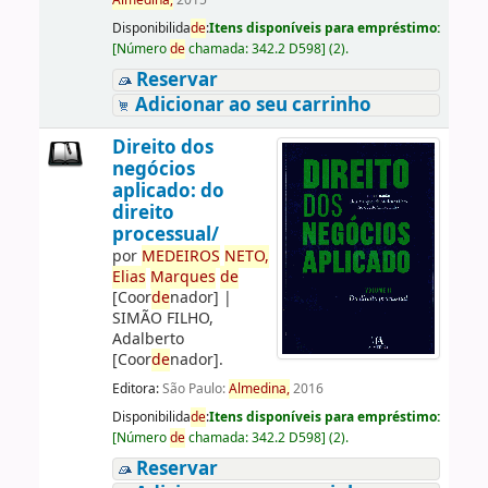
Almedina,
2015
Disponibilida
de
:
Itens disponíveis para empréstimo:
[
Número
de
chamada:
342.2 D598
]
(2).
Reservar
Adicionar ao seu carrinho
Direito dos
negócios
aplicado: do
direito
processual/
por
ME
DE
IROS
NETO,
Elias
Marques
de
[Coor
de
nador]
|
SIMÃO FILHO,
Adalberto
[Coor
de
nador]
.
Editora:
São Paulo:
Almedina,
2016
Disponibilida
de
:
Itens disponíveis para empréstimo:
[
Número
de
chamada:
342.2 D598
]
(2).
Reservar