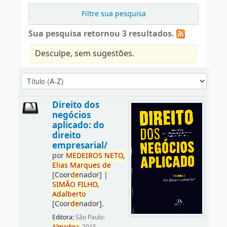
Filtre sua pesquisa
Sua pesquisa retornou 3 resultados.
Desculpe, sem sugestões.
Direito dos
negócios
aplicado: do
direito
empresarial/
por
ME
DE
IROS
NETO,
Elias
Marques
de
[Coor
de
nador]
|
SIMÃO
FILHO,
Adalberto
[Coor
de
nador]
.
Editora:
São Paulo: