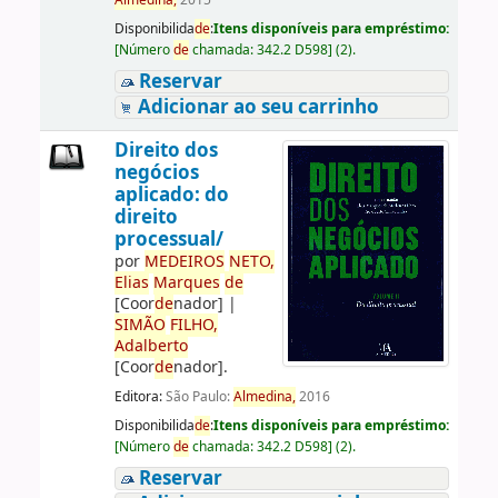
Almedina,
2015
Disponibilida
de
:
Itens disponíveis para empréstimo:
[
Número
de
chamada:
342.2 D598
]
(2).
Reservar
Adicionar ao seu carrinho
Direito dos
negócios
aplicado: do
direito
processual/
por
ME
DE
IROS
NETO,
Elias
Marques
de
[Coor
de
nador]
|
SIMÃO
FILHO,
Adalberto
[Coor
de
nador]
.
Editora:
São Paulo:
Almedina,
2016
Disponibilida
de
:
Itens disponíveis para empréstimo:
[
Número
de
chamada:
342.2 D598
]
(2).
Reservar