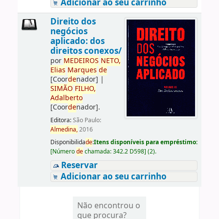
Adicionar ao seu carrinho
Direito dos
negócios
aplicado: dos
direitos conexos/
por
ME
DE
IROS
NETO,
Elias
Marques
de
[Coor
de
nador]
|
SIMÃO
FILHO,
Adalberto
[Coor
de
nador]
.
Editora:
São Paulo:
Almedina,
2016
Disponibilida
de
:
Itens disponíveis para empréstimo:
[
Número
de
chamada:
342.2 D598
]
(2).
Reservar
Adicionar ao seu carrinho
Não encontrou o
que procura?