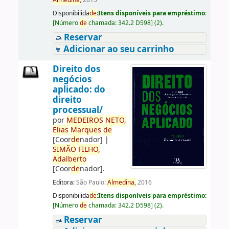
Almedina,
2015
Disponibilida
de
:
Itens disponíveis para empréstimo:
[
Número
de
chamada:
342.2 D598
]
(2).
Reservar
Adicionar ao seu carrinho
Direito dos
negócios
aplicado: do
direito
processual/
por
ME
DE
IROS
NETO,
Elias
Marques
de
[Coor
de
nador]
|
SIMÃO
FILHO,
Adalberto
[Coor
de
nador]
.
Editora:
São Paulo:
Almedina,
2016
Disponibilida
de
:
Itens disponíveis para empréstimo:
[
Número
de
chamada:
342.2 D598
]
(2).
Reservar