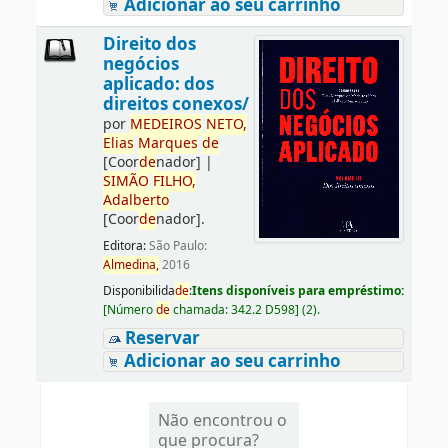
Adicionar ao seu carrinho
Direito dos
negócios
aplicado: dos
direitos conexos/
por
ME
DE
IROS
NETO,
Elias
Marques
de
[Coor
de
nador]
|
SIMÃO
FILHO,
Adalberto
[Coor
de
nador]
.
Editora:
São Paulo:
Almedina,
2016
Disponibilida
de
:
Itens disponíveis para empréstimo:
[
Número
de
chamada:
342.2 D598
]
(2).
Reservar
Adicionar ao seu carrinho
Não encontrou o
que procura?