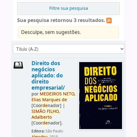
Filtre sua pesquisa
Sua pesquisa retornou 3 resultados.
Desculpe, sem sugestões.
Direito dos
negócios
aplicado: do
direito
empresarial/
por
ME
DE
IROS
NETO,
Elias
Marques
de
[Coor
de
nador]
|
SIMÃO
FILHO,
Adalberto
[Coor
de
nador]
.
Editora:
São Paulo: