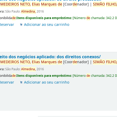
r
ME
DE
IROS
NETO,
Elias
Marques
de
[Coor
de
nador]
|
SIMÃO
FILHO
ora:
São Paulo:
Almedina,
2016
onibilida
de
:
Itens disponíveis para empréstimo:
[
Número
de
chamada:
342.2 
Reservar
Adicionar ao seu carrinho
eito dos negócios aplicado: dos direitos conexos/
r
ME
DE
IROS
NETO,
Elias
Marques
de
[Coor
de
nador]
|
SIMÃO
FILHO
ora:
São Paulo:
Almedina,
2016
onibilida
de
:
Itens disponíveis para empréstimo:
[
Número
de
chamada:
342.2 
Reservar
Adicionar ao seu carrinho