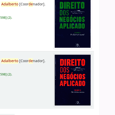
,
Adalberto
[Coor
de
nador]
.
D598
]
(2).
,
Adalberto
[Coor
de
nador]
.
D598
]
(2).