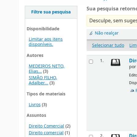
Sua pesquisa retorno
Filtre sua pesquisa
Desculpe, sem suges
Disponibilidade
Não realçar
Limitar aos itens
disponíveis.
Selecionar tudo
Lim
Autores
Dir
1.
MEDEIROS NETO,
po
Elias...
(3)
Edit
SIMÃO FILHO,
Adalber...
(3)
Disp
Tipos de materiais
Livros
(3)
Assuntos
Direito Comercial
(2)
Direito comercial
(1)
Dir
2.