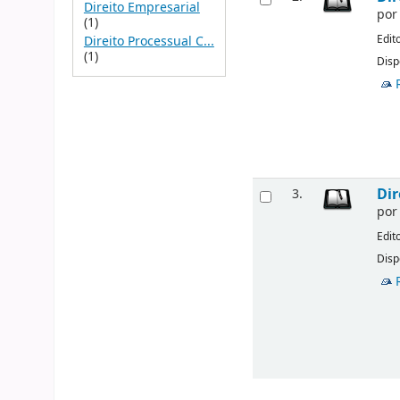
Direito Empresarial
po
(1)
Edit
Direito Processual C...
(1)
Disp
Dir
3.
po
Edit
Disp