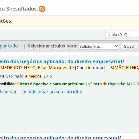
u 3 resultados.
tões.
par tudo
|
Selecionar títulos para:
eito dos negócios aplicado: do direito empresarial/
r
ME
DE
IROS
NETO,
Elias
Marques
de
[Coor
de
nador]
|
SIMÃO
FILHO
ora:
São Paulo:
Almedina,
2015
onibilida
de
:
Itens disponíveis para empréstimo:
[
Número
de
chamada:
342.2 
Reservar
Adicionar ao seu carrinho
eito dos negócios aplicado: do direito processual/