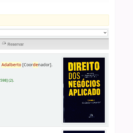
,
Adalberto
[Coor
de
nador]
.
D598
]
(2).