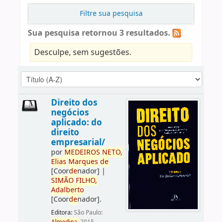
Filtre sua pesquisa
Sua pesquisa retornou 3 resultados.
Desculpe, sem sugestões.
Direito dos
negócios
aplicado: do
direito
empresarial/
por
ME
DE
IROS
NETO,
Elias
Marques
de
[Coor
de
nador]
|
SIMÃO
FILHO,
Adalberto
[Coor
de
nador]
.
Editora:
São Paulo: