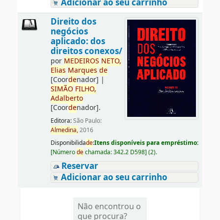
Adicionar ao seu carrinho
Direito dos
negócios
aplicado: dos
direitos conexos/
por
ME
DE
IROS
NETO,
Elias
Marques
de
[Coor
de
nador]
|
SIMÃO
FILHO,
Adalberto
[Coor
de
nador]
.
Editora:
São Paulo:
Almedina,
2016
Disponibilida
de
:
Itens disponíveis para empréstimo:
[
Número
de
chamada:
342.2 D598
]
(2).
Reservar
Adicionar ao seu carrinho
Não encontrou o
que procura?