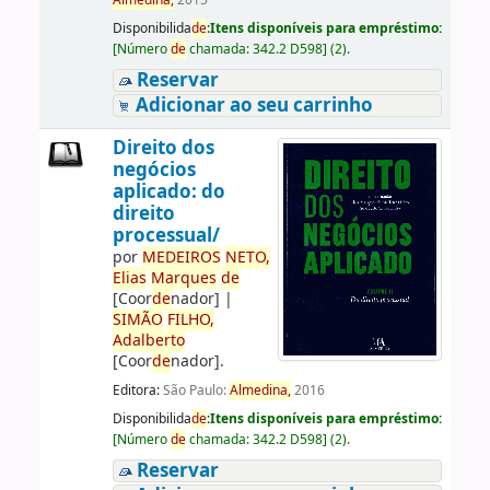
Almedina,
2015
Disponibilida
de
:
Itens disponíveis para empréstimo:
[
Número
de
chamada:
342.2 D598
]
(2).
Reservar
Adicionar ao seu carrinho
Direito dos
negócios
aplicado: do
direito
processual/
por
ME
DE
IROS
NETO,
Elias
Marques
de
[Coor
de
nador]
|
SIMÃO
FILHO,
Adalberto
[Coor
de
nador]
.
Editora:
São Paulo:
Almedina,
2016
Disponibilida
de
:
Itens disponíveis para empréstimo:
[
Número
de
chamada:
342.2 D598
]
(2).
Reservar