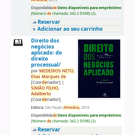
Almedina,
2015
Disponibilida
de
:
Itens disponíveis para empréstimo:
[
Número
de
chamada:
342.2 D598
]
(2).
Reservar
Adicionar ao seu carrinho
Direito dos
negócios
aplicado: do
direito
processual/
por
ME
DE
IROS
NETO,
Elias
Marques
de
[Coor
de
nador]
|
SIMÃO
FILHO,
Adalberto
[Coor
de
nador]
.
Editora:
São Paulo:
Almedina,
2016
Disponibilida
de
:
Itens disponíveis para empréstimo:
[
Número
de
chamada:
342.2 D598
]
(2).
Reservar