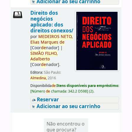
Adicionar ao seu carrinho
Direito dos
negócios
aplicado: dos
direitos conexos/
por
ME
DE
IROS
NETO,
Elias
Marques
de
[Coor
de
nador]
|
SIMÃO
FILHO,
Adalberto
[Coor
de
nador]
.
Editora:
São Paulo:
Almedina,
2016
Disponibilida
de
:
Itens disponíveis para empréstimo:
[
Número
de
chamada:
342.2 D598
]
(2).
Reservar
Adicionar ao seu carrinho
Não encontrou o
que procura?