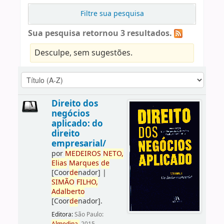
Filtre sua pesquisa
Sua pesquisa retornou 3 resultados.
Desculpe, sem sugestões.
Direito dos
negócios
aplicado: do
direito
empresarial/
por
ME
DE
IROS
NETO,
Elias
Marques
de
[Coor
de
nador]
|
SIMÃO
FILHO,
Adalberto
[Coor
de
nador]
.
Editora:
São Paulo: