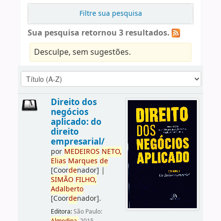
Filtre sua pesquisa
Sua pesquisa retornou 3 resultados.
Desculpe, sem sugestões.
Direito dos
negócios
aplicado: do
direito
empresarial/
por
ME
DE
IROS
NETO,
Elias
Marques
de
[Coor
de
nador]
|
SIMÃO
FILHO,
Adalberto
[Coor
de
nador]
.
Editora:
São Paulo: