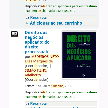
Almedina,
2015
Disponibilida
de
:
Itens disponíveis para empréstimo:
[
Número
de
chamada:
342.2 D598
]
(2).
Reservar
Adicionar ao seu carrinho
Direito dos
negócios
aplicado: do
direito
processual/
por
ME
DE
IROS
NETO,
Elias
Marques
de
[Coor
de
nador]
|
SIMÃO
FILHO,
Adalberto
[Coor
de
nador]
.
Editora:
São Paulo:
Almedina,
2016
Disponibilida
de
:
Itens disponíveis para empréstimo:
[
Número
de
chamada:
342.2 D598
]
(2).
Reservar