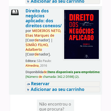
Adicionar ao seu carrinho
Direito dos
negócios
aplicado: dos
direitos conexos/
por
ME
DE
IROS
NETO,
Elias
Marques
de
[Coor
de
nador]
|
SIMÃO
FILHO,
Adalberto
[Coor
de
nador]
.
Editora:
São Paulo:
Almedina,
2016
Disponibilida
de
:
Itens disponíveis para empréstimo:
[
Número
de
chamada:
342.2 D598
]
(2).
Reservar
Adicionar ao seu carrinho
Não encontrou o
que procura?