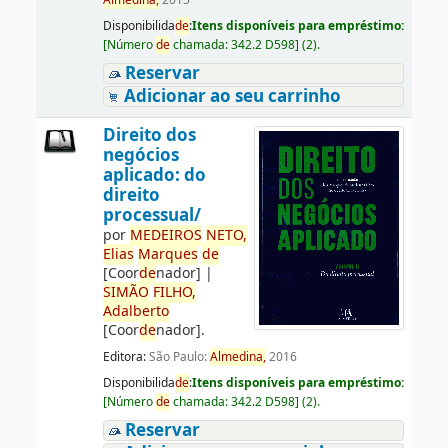
Almedina,
2015
Disponibilida
de
:
Itens disponíveis para empréstimo:
[
Número
de
chamada:
342.2 D598
]
(2).
Reservar
Adicionar ao seu carrinho
Direito dos
negócios
aplicado: do
direito
processual/
por
ME
DE
IROS
NETO,
Elias
Marques
de
[Coor
de
nador]
|
SIMÃO
FILHO,
Adalberto
[Coor
de
nador]
.
Editora:
São Paulo:
Almedina,
2016
Disponibilida
de
:
Itens disponíveis para empréstimo:
[
Número
de
chamada:
342.2 D598
]
(2).
Reservar