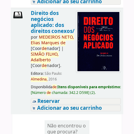
Adicionar ao seu carrinho
Direito dos
negócios
aplicado: dos
direitos conexos/
por
ME
DE
IROS
NETO,
Elias
Marques
de
[Coor
de
nador]
|
SIMÃO
FILHO,
Adalberto
[Coor
de
nador]
.
Editora:
São Paulo:
Almedina,
2016
Disponibilida
de
:
Itens disponíveis para empréstimo:
[
Número
de
chamada:
342.2 D598
]
(2).
Reservar
Adicionar ao seu carrinho
Não encontrou o
que procura?