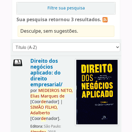
Filtre sua pesquisa
Sua pesquisa retornou 3 resultados.
Desculpe, sem sugestões.
Direito dos
negócios
aplicado: do
direito
empresarial/
por
ME
DE
IROS
NETO,
Elias
Marques
de
[Coor
de
nador]
|
SIMÃO
FILHO,
Adalberto
[Coor
de
nador]
.
Editora:
São Paulo: