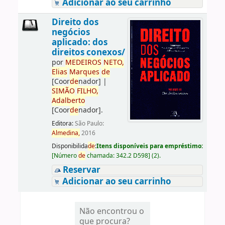
Adicionar ao seu carrinho
Direito dos
negócios
aplicado: dos
direitos conexos/
por
ME
DE
IROS
NETO,
Elias
Marques
de
[Coor
de
nador]
|
SIMÃO
FILHO,
Adalberto
[Coor
de
nador]
.
Editora:
São Paulo:
Almedina,
2016
Disponibilida
de
:
Itens disponíveis para empréstimo:
[
Número
de
chamada:
342.2 D598
]
(2).
Reservar
Adicionar ao seu carrinho
Não encontrou o
que procura?