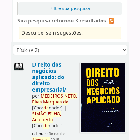
Filtre sua pesquisa
Sua pesquisa retornou 3 resultados.
Desculpe, sem sugestões.
Direito dos
negócios
aplicado: do
direito
empresarial/
por
ME
DE
IROS
NETO,
Elias
Marques
de
[Coor
de
nador]
|
SIMÃO
FILHO,
Adalberto
[Coor
de
nador]
.
Editora:
São Paulo: