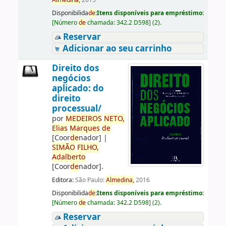
Almedina,
2015
Disponibilida
de
:
Itens disponíveis para empréstimo:
[
Número
de
chamada:
342.2 D598
]
(2).
Reservar
Adicionar ao seu carrinho
Direito dos
negócios
aplicado: do
direito
processual/
por
ME
DE
IROS
NETO,
Elias
Marques
de
[Coor
de
nador]
|
SIMÃO
FILHO,
Adalberto
[Coor
de
nador]
.
Editora:
São Paulo:
Almedina,
2016
Disponibilida
de
:
Itens disponíveis para empréstimo:
[
Número
de
chamada:
342.2 D598
]
(2).
Reservar