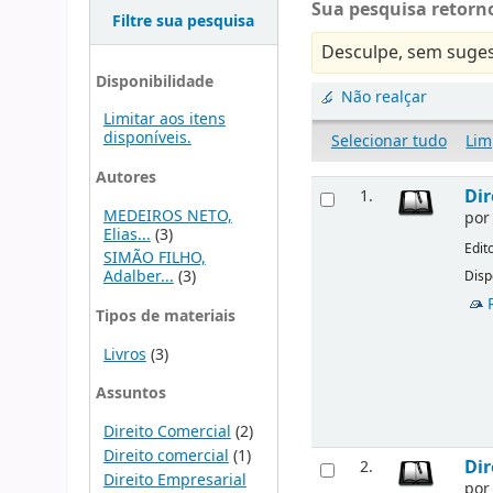
Sua pesquisa retorno
Filtre sua pesquisa
Desculpe, sem suges
Disponibilidade
Não realçar
Limitar aos itens
disponíveis.
Selecionar tudo
Lim
Autores
Dir
1.
MEDEIROS NETO,
po
Elias...
(3)
Edit
SIMÃO FILHO,
Adalber...
(3)
Disp
Tipos de materiais
Livros
(3)
Assuntos
Direito Comercial
(2)
Direito comercial
(1)
Dir
2.
Direito Empresarial
po