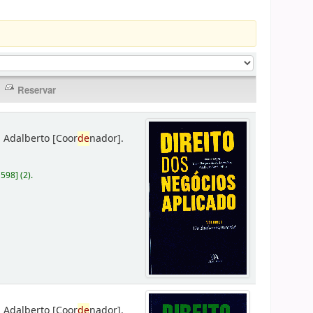
 Adalberto
[Coor
de
nador]
.
D598
]
(2).
 Adalberto
[Coor
de
nador]
.