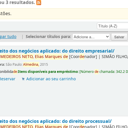
u 3 resultados.
tões.
par tudo
|
Selecionar títulos para:
eito dos negócios aplicado: do direito empresarial/
r
ME
DE
IROS
NETO,
Elias
Marques
de
[Coor
de
nador]
|
SIMÃO FILHO,
ora:
São Paulo:
Almedina,
2015
onibilida
de
:
Itens disponíveis para empréstimo:
[
Número
de
chamada:
342.2 
Reservar
Adicionar ao seu carrinho
eito dos negócios aplicado: do direito processual/
r
ME
DE
IROS
NETO,
Elias
Marques
de
[Coor
de
nador]
|
SIMÃO FILHO,