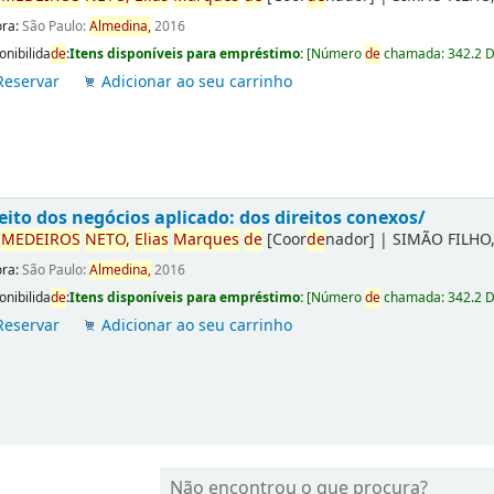
ora:
São Paulo:
Almedina,
2016
onibilida
de
:
Itens disponíveis para empréstimo:
[
Número
de
chamada:
342.2 
Reservar
Adicionar ao seu carrinho
eito dos negócios aplicado: dos direitos conexos/
r
ME
DE
IROS
NETO,
Elias
Marques
de
[Coor
de
nador]
|
SIMÃO FILHO,
ora:
São Paulo:
Almedina,
2016
onibilida
de
:
Itens disponíveis para empréstimo:
[
Número
de
chamada:
342.2 
Reservar
Adicionar ao seu carrinho
Não encontrou o que procura?