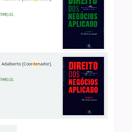
D598
]
(2).
 Adalberto
[Coor
de
nador]
.
D598
]
(2).