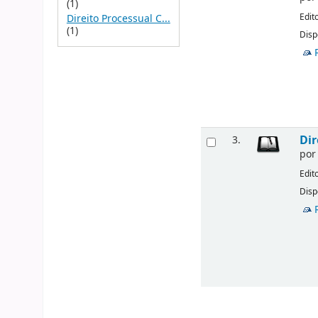
(1)
Edit
Direito Processual C...
(1)
Disp
Dir
3.
po
Edit
Disp