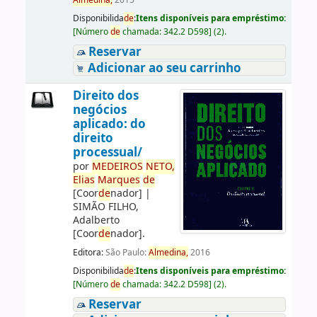
Almedina,
2015
Disponibilida
de
:
Itens disponíveis para empréstimo:
[
Número
de
chamada:
342.2 D598
]
(2).
Reservar
Adicionar ao seu carrinho
Direito dos
negócios
aplicado: do
direito
processual/
por
ME
DE
IROS
NETO,
Elias
Marques
de
[Coor
de
nador]
|
SIMÃO FILHO,
Adalberto
[Coor
de
nador]
.
Editora:
São Paulo:
Almedina,
2016
Disponibilida
de
:
Itens disponíveis para empréstimo:
[
Número
de
chamada:
342.2 D598
]
(2).
Reservar