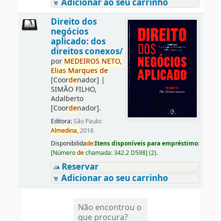
Adicionar ao seu carrinho
Direito dos
negócios
aplicado: dos
direitos conexos/
por
ME
DE
IROS
NETO,
Elias
Marques
de
[Coor
de
nador]
|
SIMÃO FILHO,
Adalberto
[Coor
de
nador]
.
Editora:
São Paulo:
Almedina,
2016
Disponibilida
de
:
Itens disponíveis para empréstimo:
[
Número
de
chamada:
342.2 D598
]
(2).
Reservar
Adicionar ao seu carrinho
Não encontrou o
que procura?