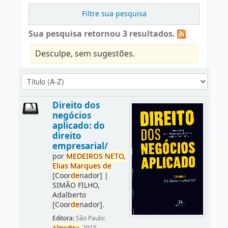
Filtre sua pesquisa
Sua pesquisa retornou 3 resultados.
Desculpe, sem sugestões.
Direito dos
negócios
aplicado: do
direito
empresarial/
por
ME
DE
IROS
NETO,
Elias
Marques
de
[Coor
de
nador]
|
SIMÃO FILHO,
Adalberto
[Coor
de
nador]
.
Editora:
São Paulo: