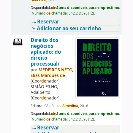
Almedina,
2015
Disponibilida
de
:
Itens disponíveis para empréstimo:
[
Número
de
chamada:
342.2 D598
]
(2).
Reservar
Adicionar ao seu carrinho
Direito dos
negócios
aplicado: do
direito
processual/
por
ME
DE
IROS
NETO,
Elias
Marques
de
[Coor
de
nador]
|
SIMÃO FILHO,
Adalberto
[Coor
de
nador]
.
Editora:
São Paulo:
Almedina,
2016
Disponibilida
de
:
Itens disponíveis para empréstimo:
[
Número
de
chamada:
342.2 D598
]
(2).
Reservar