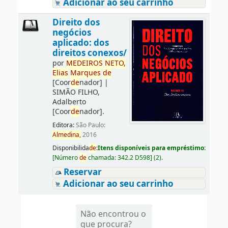
Adicionar ao seu carrinho
Direito dos
negócios
aplicado: dos
direitos conexos/
por
ME
DE
IROS
NETO,
Elias
Marques
de
[Coor
de
nador]
|
SIMÃO FILHO,
Adalberto
[Coor
de
nador]
.
Editora:
São Paulo:
Almedina,
2016
Disponibilida
de
:
Itens disponíveis para empréstimo:
[
Número
de
chamada:
342.2 D598
]
(2).
Reservar
Adicionar ao seu carrinho
Não encontrou o
que procura?