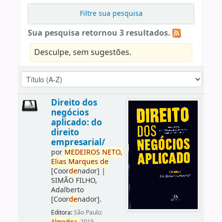
Filtre sua pesquisa
Sua pesquisa retornou 3 resultados.
Desculpe, sem sugestões.
Direito dos
negócios
aplicado: do
direito
empresarial/
por
ME
DE
IROS
NETO,
Elias
Marques
de
[Coor
de
nador]
|
SIMÃO FILHO,
Adalberto
[Coor
de
nador]
.
Editora:
São Paulo: