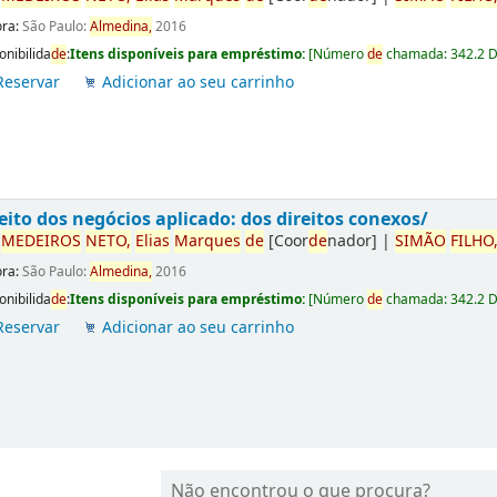
ora:
São Paulo:
Almedina,
2016
onibilida
de
:
Itens disponíveis para empréstimo:
[
Número
de
chamada:
342.2 
Reservar
Adicionar ao seu carrinho
eito dos negócios aplicado: dos direitos conexos/
r
ME
DE
IROS
NETO,
Elias
Marques
de
[Coor
de
nador]
|
SIMÃO
FILHO
ora:
São Paulo:
Almedina,
2016
onibilida
de
:
Itens disponíveis para empréstimo:
[
Número
de
chamada:
342.2 
Reservar
Adicionar ao seu carrinho
Não encontrou o que procura?