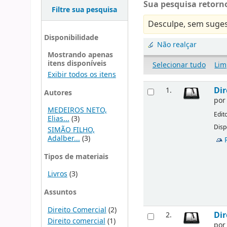
Sua pesquisa retorno
Filtre sua pesquisa
Desculpe, sem suges
Disponibilidade
Não realçar
Mostrando apenas
itens disponíveis
Selecionar tudo
Lim
Exibir todos os itens
Dir
1.
Autores
po
MEDEIROS NETO,
Edit
Elias...
(3)
Disp
SIMÃO FILHO,
Adalber...
(3)
Tipos de materiais
Livros
(3)
Assuntos
Direito Comercial
(2)
Dir
2.
Direito comercial
(1)
po