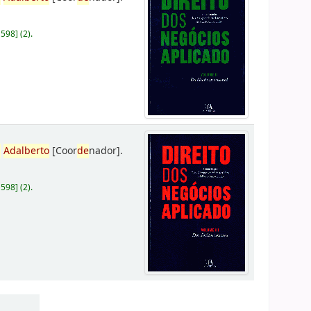
D598
]
(2).
,
Adalberto
[Coor
de
nador]
.
D598
]
(2).