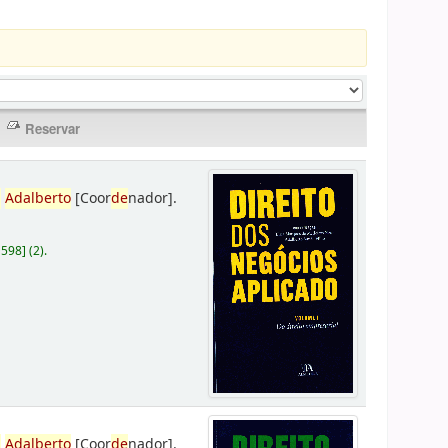
,
Adalberto
[Coor
de
nador]
.
D598
]
(2).
,
Adalberto
[Coor
de
nador]
.