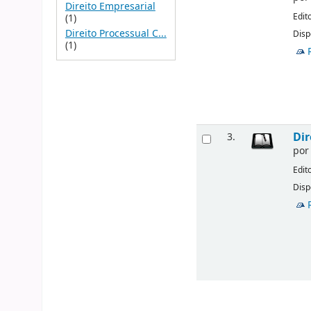
Direito Empresarial
Edit
(1)
Direito Processual C...
Disp
(1)
Dir
3.
po
Edit
Disp