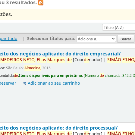
u 3 resultados.
tões.
par tudo
|
Selecionar títulos para:
eito dos negócios aplicado: do direito empresarial/
r
ME
DE
IROS
NETO,
Elias
Marques
de
[Coor
de
nador]
|
SIMÃO
FILHO
ora:
São Paulo:
Almedina,
2015
onibilida
de
:
Itens disponíveis para empréstimo:
[
Número
de
chamada:
342.2 
Reservar
Adicionar ao seu carrinho
eito dos negócios aplicado: do direito processual/
r
ME
DE
IROS
NETO,
Elias
Marques
de
[Coor
de
nador]
|
SIMÃO
FILHO