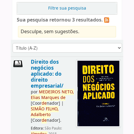
Filtre sua pesquisa
Sua pesquisa retornou 3 resultados.
Desculpe, sem sugestões.
Direito dos
negócios
aplicado: do
direito
empresarial/
por
ME
DE
IROS
NETO,
Elias
Marques
de
[Coor
de
nador]
|
SIMÃO
FILHO,
Adalberto
[Coor
de
nador]
.
Editora:
São Paulo: