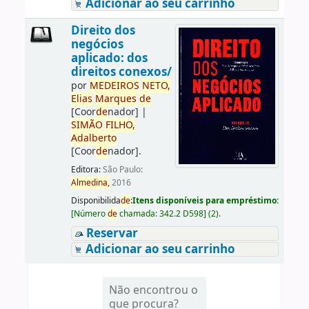
Adicionar ao seu carrinho
Direito dos
negócios
aplicado: dos
direitos conexos/
por
ME
DE
IROS
NETO,
Elias
Marques
de
[Coor
de
nador]
|
SIMÃO
FILHO,
Adalberto
[Coor
de
nador]
.
Editora:
São Paulo:
Almedina,
2016
Disponibilida
de
:
Itens disponíveis para empréstimo:
[
Número
de
chamada:
342.2 D598
]
(2).
Reservar
Adicionar ao seu carrinho
Não encontrou o
que procura?