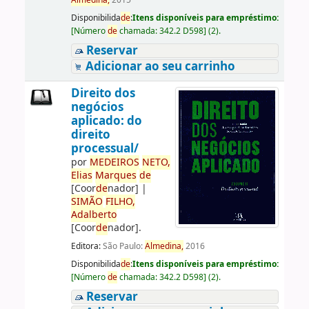
Almedina,
2015
Disponibilida
de
:
Itens disponíveis para empréstimo:
[
Número
de
chamada:
342.2 D598
]
(2).
Reservar
Adicionar ao seu carrinho
Direito dos
negócios
aplicado: do
direito
processual/
por
ME
DE
IROS
NETO,
Elias
Marques
de
[Coor
de
nador]
|
SIMÃO
FILHO,
Adalberto
[Coor
de
nador]
.
Editora:
São Paulo:
Almedina,
2016
Disponibilida
de
:
Itens disponíveis para empréstimo:
[
Número
de
chamada:
342.2 D598
]
(2).
Reservar