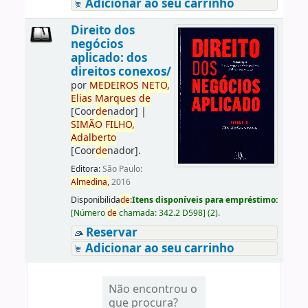
Adicionar ao seu carrinho
Direito dos
negócios
aplicado: dos
direitos conexos/
por
ME
DE
IROS
NETO,
Elias
Marques
de
[Coor
de
nador]
|
SIMÃO
FILHO,
Adalberto
[Coor
de
nador]
.
Editora:
São Paulo:
Almedina,
2016
Disponibilida
de
:
Itens disponíveis para empréstimo:
[
Número
de
chamada:
342.2 D598
]
(2).
Reservar
Adicionar ao seu carrinho
Não encontrou o
que procura?