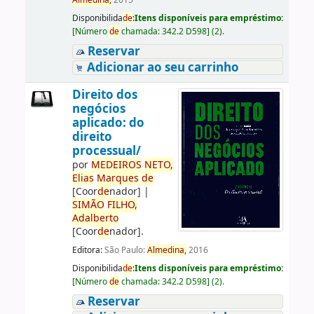
Almedina,
2015
Disponibilida
de
:
Itens disponíveis para empréstimo:
[
Número
de
chamada:
342.2 D598
]
(2).
Reservar
Adicionar ao seu carrinho
Direito dos
negócios
aplicado: do
direito
processual/
por
ME
DE
IROS
NETO,
Elias
Marques
de
[Coor
de
nador]
|
SIMÃO
FILHO,
Adalberto
[Coor
de
nador]
.
Editora:
São Paulo:
Almedina,
2016
Disponibilida
de
:
Itens disponíveis para empréstimo:
[
Número
de
chamada:
342.2 D598
]
(2).
Reservar