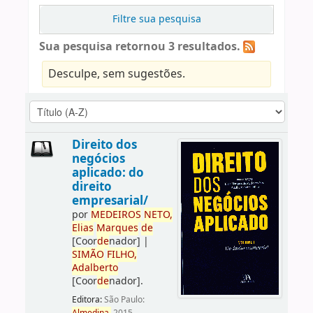
Filtre sua pesquisa
Sua pesquisa retornou 3 resultados.
Desculpe, sem sugestões.
Direito dos
negócios
aplicado: do
direito
empresarial/
por
ME
DE
IROS
NETO,
Elias
Marques
de
[Coor
de
nador]
|
SIMÃO
FILHO,
Adalberto
[Coor
de
nador]
.
Editora:
São Paulo: