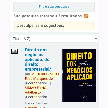
Filtre sua pesquisa
Sua pesquisa retornou 3 resultados.
Desculpe, sem sugestões.
Direito dos
negócios
aplicado: do
direito
empresarial/
por
ME
DE
IROS
NETO,
Elias
Marques
de
[Coor
de
nador]
|
SIMÃO
FILHO,
Adalberto
[Coor
de
nador]
.
Editora:
São Paulo: