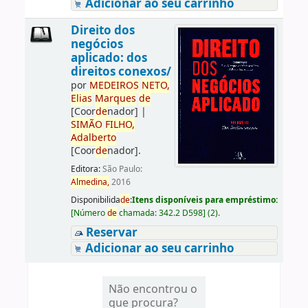
Adicionar ao seu carrinho
Direito dos
negócios
aplicado: dos
direitos conexos/
por
ME
DE
IROS
NETO,
Elias
Marques
de
[Coor
de
nador]
|
SIMÃO
FILHO,
Adalberto
[Coor
de
nador]
.
Editora:
São Paulo:
Almedina,
2016
Disponibilida
de
:
Itens disponíveis para empréstimo:
[
Número
de
chamada:
342.2 D598
]
(2).
Reservar
Adicionar ao seu carrinho
Não encontrou o
que procura?