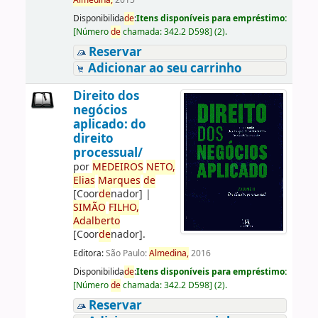
Almedina,
2015
Disponibilida
de
:
Itens disponíveis para empréstimo:
[
Número
de
chamada:
342.2 D598
]
(2).
Reservar
Adicionar ao seu carrinho
Direito dos
negócios
aplicado: do
direito
processual/
por
ME
DE
IROS
NETO,
Elias
Marques
de
[Coor
de
nador]
|
SIMÃO
FILHO,
Adalberto
[Coor
de
nador]
.
Editora:
São Paulo:
Almedina,
2016
Disponibilida
de
:
Itens disponíveis para empréstimo:
[
Número
de
chamada:
342.2 D598
]
(2).
Reservar