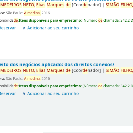
r
ME
DE
IROS
NETO,
Elias
Marques
de
[Coor
de
nador]
|
SIMÃO
FILHO
ora:
São Paulo:
Almedina,
2016
onibilida
de
:
Itens disponíveis para empréstimo:
[
Número
de
chamada:
342.2 
Reservar
Adicionar ao seu carrinho
eito dos negócios aplicado: dos direitos conexos/
r
ME
DE
IROS
NETO,
Elias
Marques
de
[Coor
de
nador]
|
SIMÃO
FILHO
ora:
São Paulo:
Almedina,
2016
onibilida
de
:
Itens disponíveis para empréstimo:
[
Número
de
chamada:
342.2 
Reservar
Adicionar ao seu carrinho