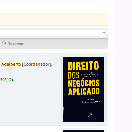
,
Adalberto
[Coor
de
nador]
.
D598
]
(2).