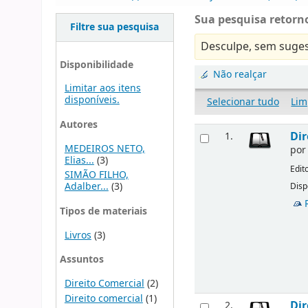
Sua pesquisa retorno
Filtre sua pesquisa
Desculpe, sem suges
Disponibilidade
Não realçar
Limitar aos itens
disponíveis.
Selecionar tudo
Lim
Autores
Dir
1.
MEDEIROS NETO,
po
Elias...
(3)
Edit
SIMÃO FILHO,
Adalber...
(3)
Disp
Tipos de materiais
Livros
(3)
Assuntos
Direito Comercial
(2)
Direito comercial
(1)
Dir
2.