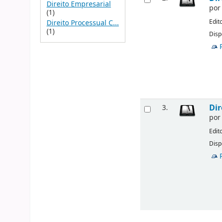
Direito Empresarial
po
(1)
Edit
Direito Processual C...
(1)
Disp
Dir
3.
po
Edit
Disp