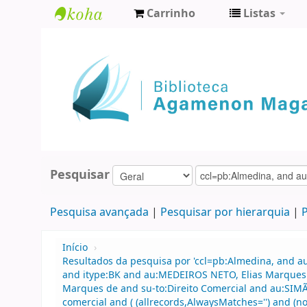
Carrinho
Listas
Biblioteca
Agamenon
Magalhães
Pesquisar
Pesquisa avançada
Pesquisar por hierarquia
P
Início
›
Resultados da pesquisa por 'ccl=pb:Almedina, and au
and itype:BK and au:MEDEIROS NETO, Elias Marques d
Marques de and su-to:Direito Comercial and au:SIMÃO
comercial and ( (allrecords,AlwaysMatches='') and (no