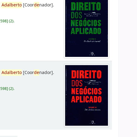
,
Adalberto
[Coor
de
nador]
.
D598
]
(2).
,
Adalberto
[Coor
de
nador]
.
D598
]
(2).