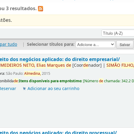
u 3 resultados.
tões.
par tudo
|
Selecionar títulos para:
eito dos negócios aplicado: do direito empresarial/
r
ME
DE
IROS
NETO,
Elias
Marques
de
[Coor
de
nador]
|
SIMÃO
FILHO
ora:
São Paulo:
Almedina,
2015
onibilida
de
:
Itens disponíveis para empréstimo:
[
Número
de
chamada:
342.2 
Reservar
Adicionar ao seu carrinho
eito dos negócios aplicado: do direito processual/