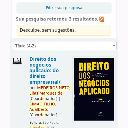
Filtre sua pesquisa
Sua pesquisa retornou 3 resultados.
Desculpe, sem sugestões.
Direito dos
negócios
aplicado: do
direito
empresarial/
por
ME
DE
IROS
NETO,
Elias
Marques
de
[Coor
de
nador]
|
SIMÃO
FILHO,
Adalberto
[Coor
de
nador]
.
Editora:
São Paulo: