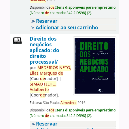
Almedina,
2015
Disponibilida
de
:
Itens disponíveis para empréstimo:
[
Número
de
chamada:
342.2 D598
]
(2).
Reservar
Adicionar ao seu carrinho
Direito dos
negócios
aplicado: do
direito
processual/
por
ME
DE
IROS
NETO,
Elias
Marques
de
[Coor
de
nador]
|
SIMÃO
FILHO,
Adalberto
[Coor
de
nador]
.
Editora:
São Paulo:
Almedina,
2016
Disponibilida
de
:
Itens disponíveis para empréstimo:
[
Número
de
chamada:
342.2 D598
]
(2).
Reservar