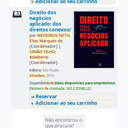
Adicionar ao seu carrinho
Direito dos
negócios
aplicado: dos
direitos conexos/
por
ME
DE
IROS
NETO,
Elias
Marques
de
[Coor
de
nador]
|
SIMÃO
FILHO,
Adalberto
[Coor
de
nador]
.
Editora:
São Paulo:
Almedina,
2016
Disponibilida
de
:
Itens disponíveis para empréstimo:
[
Número
de
chamada:
342.2 D598
]
(2).
Reservar
Adicionar ao seu carrinho
Não encontrou o
que procura?