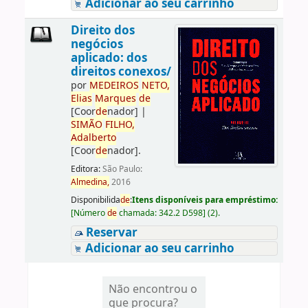
Adicionar ao seu carrinho
Direito dos
negócios
aplicado: dos
direitos conexos/
por
ME
DE
IROS
NETO,
Elias
Marques
de
[Coor
de
nador]
|
SIMÃO
FILHO,
Adalberto
[Coor
de
nador]
.
Editora:
São Paulo:
Almedina,
2016
Disponibilida
de
:
Itens disponíveis para empréstimo:
[
Número
de
chamada:
342.2 D598
]
(2).
Reservar
Adicionar ao seu carrinho
Não encontrou o
que procura?