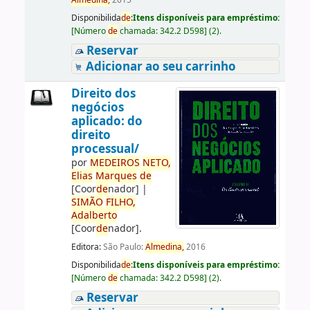
Almedina,
2015
Disponibilida
de
:
Itens disponíveis para empréstimo:
[
Número
de
chamada:
342.2 D598
]
(2).
Reservar
Adicionar ao seu carrinho
Direito dos
negócios
aplicado: do
direito
processual/
por
ME
DE
IROS
NETO,
Elias
Marques
de
[Coor
de
nador]
|
SIMÃO
FILHO,
Adalberto
[Coor
de
nador]
.
Editora:
São Paulo:
Almedina,
2016
Disponibilida
de
:
Itens disponíveis para empréstimo:
[
Número
de
chamada:
342.2 D598
]
(2).
Reservar