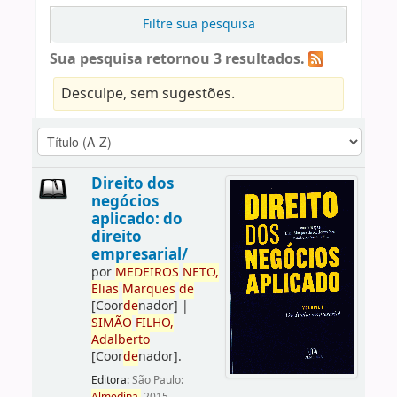
Filtre sua pesquisa
Sua pesquisa retornou 3 resultados.
Desculpe, sem sugestões.
Direito dos
negócios
aplicado: do
direito
empresarial/
por
ME
DE
IROS
NETO,
Elias
Marques
de
[Coor
de
nador]
|
SIMÃO
FILHO,
Adalberto
[Coor
de
nador]
.
Editora:
São Paulo: