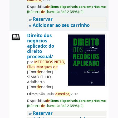
Almedina,
2015
Disponibilida
de
:
Itens disponíveis para empréstimo:
[
Número
de
chamada:
342.2 D598
]
(2).
Reservar
Adicionar ao seu carrinho
Direito dos
negócios
aplicado: do
direito
processual/
por
ME
DE
IROS
NETO,
Elias
Marques
de
[Coor
de
nador]
|
SIMÃO FILHO,
Adalberto
[Coor
de
nador]
.
Editora:
São Paulo:
Almedina,
2016
Disponibilida
de
:
Itens disponíveis para empréstimo:
[
Número
de
chamada:
342.2 D598
]
(2).
Reservar