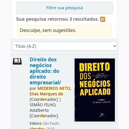
Filtre sua pesquisa
Sua pesquisa retornou 3 resultados.
Desculpe, sem sugestões.
Direito dos
negócios
aplicado: do
direito
empresarial/
por
ME
DE
IROS
NETO,
Elias
Marques
de
[Coor
de
nador]
|
SIMÃO FILHO,
Adalberto
[Coor
de
nador]
.
Editora:
São Paulo: