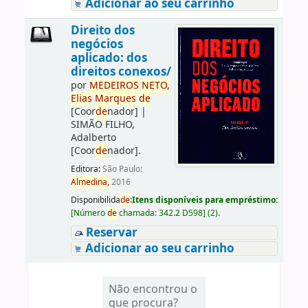
Adicionar ao seu carrinho
Direito dos
negócios
aplicado: dos
direitos conexos/
por
ME
DE
IROS
NETO,
Elias
Marques
de
[Coor
de
nador]
|
SIMÃO FILHO,
Adalberto
[Coor
de
nador]
.
Editora:
São Paulo:
Almedina,
2016
Disponibilida
de
:
Itens disponíveis para empréstimo:
[
Número
de
chamada:
342.2 D598
]
(2).
Reservar
Adicionar ao seu carrinho
Não encontrou o
que procura?