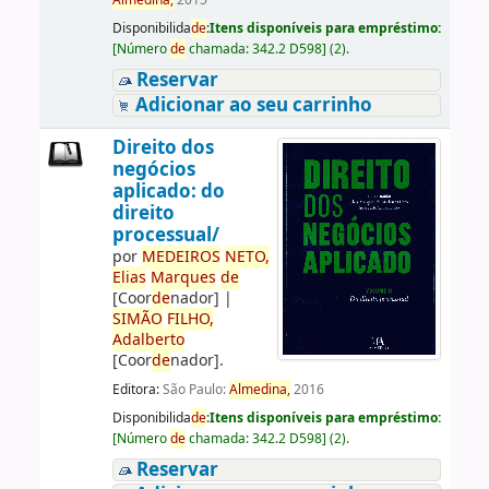
Almedina,
2015
Disponibilida
de
:
Itens disponíveis para empréstimo:
[
Número
de
chamada:
342.2 D598
]
(2).
Reservar
Adicionar ao seu carrinho
Direito dos
negócios
aplicado: do
direito
processual/
por
ME
DE
IROS
NETO,
Elias
Marques
de
[Coor
de
nador]
|
SIMÃO
FILHO,
Adalberto
[Coor
de
nador]
.
Editora:
São Paulo:
Almedina,
2016
Disponibilida
de
:
Itens disponíveis para empréstimo:
[
Número
de
chamada:
342.2 D598
]
(2).
Reservar