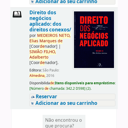
Adicionar ao seu carrinho
Direito dos
negócios
aplicado: dos
direitos conexos/
por
ME
DE
IROS
NETO,
Elias
Marques
de
[Coor
de
nador]
|
SIMÃO
FILHO,
Adalberto
[Coor
de
nador]
.
Editora:
São Paulo:
Almedina,
2016
Disponibilida
de
:
Itens disponíveis para empréstimo:
[
Número
de
chamada:
342.2 D598
]
(2).
Reservar
Adicionar ao seu carrinho
Não encontrou o
que procura?