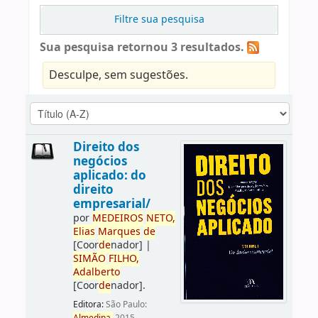
Filtre sua pesquisa
Sua pesquisa retornou 3 resultados.
Desculpe, sem sugestões.
Direito dos
negócios
aplicado: do
direito
empresarial/
por
ME
DE
IROS
NETO,
Elias
Marques
de
[Coor
de
nador]
|
SIMÃO
FILHO,
Adalberto
[Coor
de
nador]
.
Editora:
São Paulo: