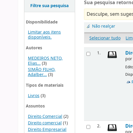
Sua pesquisa retorno
Filtre sua pesquisa
Desculpe, sem suges
Disponibilidade
Não realçar
Limitar aos itens
disponíveis.
Selecionar tudo
Lim
Autores
Dir
1.
MEDEIROS NETO,
po
Elias...
(3)
Edit
SIMÃO FILHO,
Adalber...
(3)
Disp
Tipos de materiais
Livros
(3)
Assuntos
Direito Comercial
(2)
Direito comercial
(1)
Dir
2.
Direito Empresarial
po