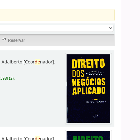
 Adalberto
[Coor
de
nador]
.
D598
]
(2).
 Adalberto
[Coor
de
nador]
.