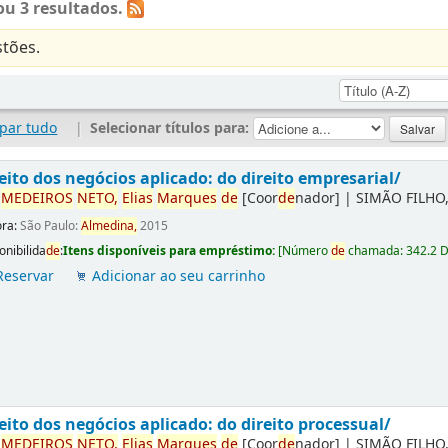
u 3 resultados.
tões.
par tudo
|
Selecionar títulos para:
eito dos negócios aplicado: do direito empresarial/
r
ME
DE
IROS
NETO,
Elias
Marques
de
[Coor
de
nador]
|
SIMÃO FILHO,
ora:
São Paulo:
Almedina,
2015
onibilida
de
:
Itens disponíveis para empréstimo:
[
Número
de
chamada:
342.2 
Reservar
Adicionar ao seu carrinho
eito dos negócios aplicado: do direito processual/
r
ME
DE
IROS
NETO,
Elias
Marques
de
[Coor
de
nador]
|
SIMÃO FILHO,