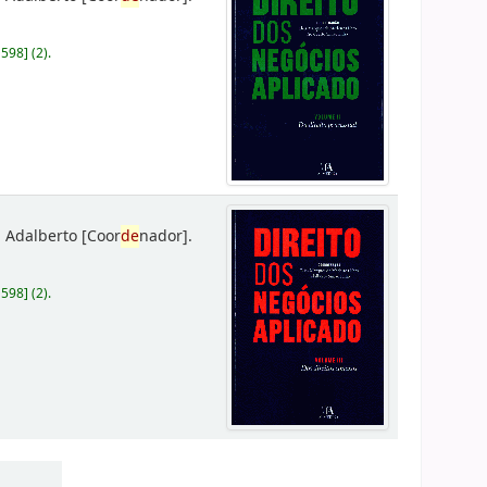
D598
]
(2).
 Adalberto
[Coor
de
nador]
.
D598
]
(2).