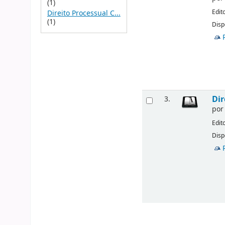
(1)
Edit
Direito Processual C...
(1)
Disp
Dir
3.
po
Edit
Disp