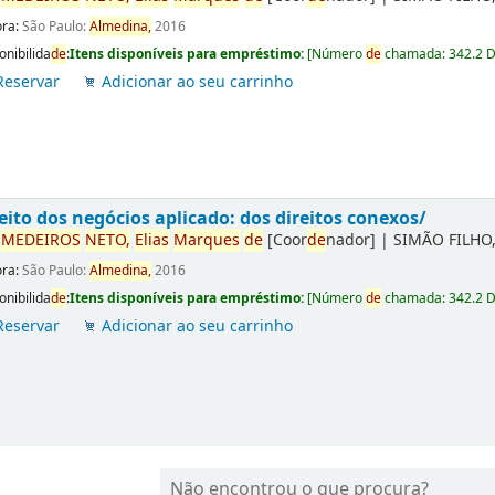
ora:
São Paulo:
Almedina,
2016
onibilida
de
:
Itens disponíveis para empréstimo:
[
Número
de
chamada:
342.2 
Reservar
Adicionar ao seu carrinho
eito dos negócios aplicado: dos direitos conexos/
r
ME
DE
IROS
NETO,
Elias
Marques
de
[Coor
de
nador]
|
SIMÃO FILHO,
ora:
São Paulo:
Almedina,
2016
onibilida
de
:
Itens disponíveis para empréstimo:
[
Número
de
chamada:
342.2 
Reservar
Adicionar ao seu carrinho
Não encontrou o que procura?