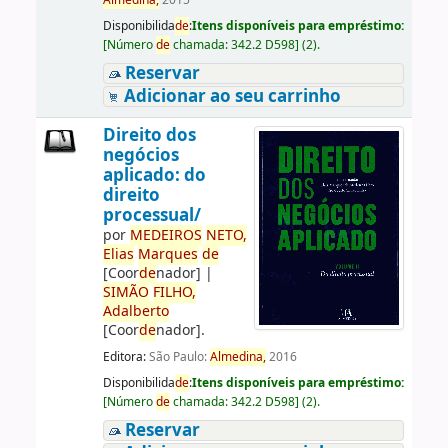
Almedina,
2015
Disponibilida
de
:
Itens disponíveis para empréstimo:
[
Número
de
chamada:
342.2 D598
]
(2).
Reservar
Adicionar ao seu carrinho
Direito dos
negócios
aplicado: do
direito
processual/
por
ME
DE
IROS
NETO,
Elias
Marques
de
[Coor
de
nador]
|
SIMÃO
FILHO,
Adalberto
[Coor
de
nador]
.
Editora:
São Paulo:
Almedina,
2016
Disponibilida
de
:
Itens disponíveis para empréstimo:
[
Número
de
chamada:
342.2 D598
]
(2).
Reservar