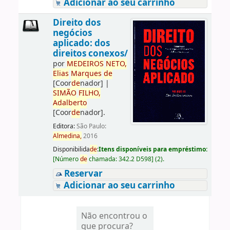
Adicionar ao seu carrinho
Direito dos
negócios
aplicado: dos
direitos conexos/
por
ME
DE
IROS
NETO,
Elias
Marques
de
[Coor
de
nador]
|
SIMÃO
FILHO,
Adalberto
[Coor
de
nador]
.
Editora:
São Paulo:
Almedina,
2016
Disponibilida
de
:
Itens disponíveis para empréstimo:
[
Número
de
chamada:
342.2 D598
]
(2).
Reservar
Adicionar ao seu carrinho
Não encontrou o
que procura?