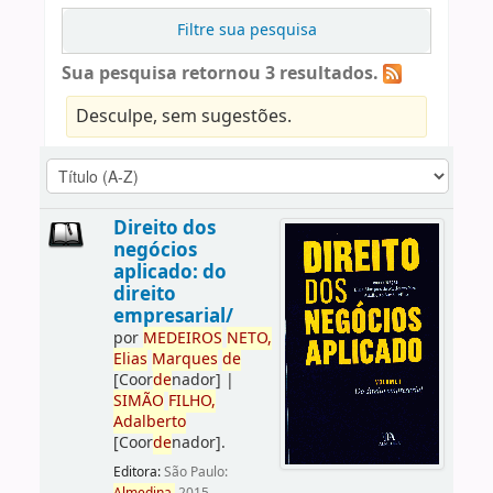
Filtre sua pesquisa
Sua pesquisa retornou 3 resultados.
Desculpe, sem sugestões.
Direito dos
negócios
aplicado: do
direito
empresarial/
por
ME
DE
IROS
NETO,
Elias
Marques
de
[Coor
de
nador]
|
SIMÃO
FILHO,
Adalberto
[Coor
de
nador]
.
Editora:
São Paulo: