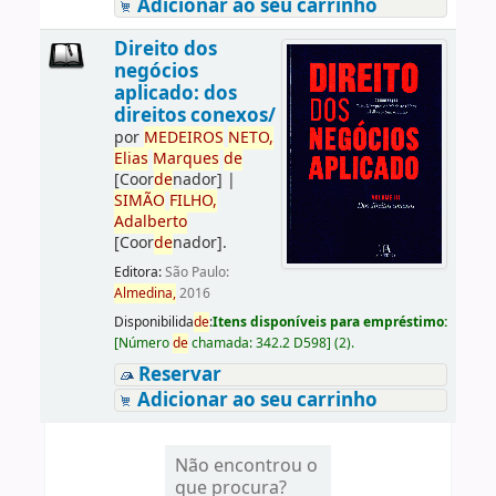
Adicionar ao seu carrinho
Direito dos
negócios
aplicado: dos
direitos conexos/
por
ME
DE
IROS
NETO,
Elias
Marques
de
[Coor
de
nador]
|
SIMÃO
FILHO,
Adalberto
[Coor
de
nador]
.
Editora:
São Paulo:
Almedina,
2016
Disponibilida
de
:
Itens disponíveis para empréstimo:
[
Número
de
chamada:
342.2 D598
]
(2).
Reservar
Adicionar ao seu carrinho
Não encontrou o
que procura?