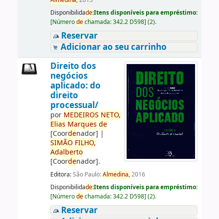
Almedina,
2015
Disponibilida
de
:
Itens disponíveis para empréstimo:
[
Número
de
chamada:
342.2 D598
]
(2).
Reservar
Adicionar ao seu carrinho
Direito dos
negócios
aplicado: do
direito
processual/
por
ME
DE
IROS
NETO,
Elias
Marques
de
[Coor
de
nador]
|
SIMÃO
FILHO,
Adalberto
[Coor
de
nador]
.
Editora:
São Paulo:
Almedina,
2016
Disponibilida
de
:
Itens disponíveis para empréstimo:
[
Número
de
chamada:
342.2 D598
]
(2).
Reservar