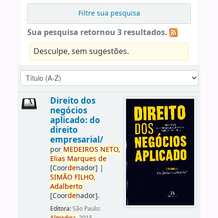
Filtre sua pesquisa
Sua pesquisa retornou 3 resultados.
Desculpe, sem sugestões.
Direito dos
negócios
aplicado: do
direito
empresarial/
por
ME
DE
IROS
NETO,
Elias
Marques
de
[Coor
de
nador]
|
SIMÃO
FILHO,
Adalberto
[Coor
de
nador]
.
Editora:
São Paulo: