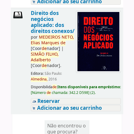
Adicionar ao seu carrinho
Direito dos
negócios
aplicado: dos
direitos conexos/
por
ME
DE
IROS
NETO,
Elias
Marques
de
[Coor
de
nador]
|
SIMÃO
FILHO,
Adalberto
[Coor
de
nador]
.
Editora:
São Paulo:
Almedina,
2016
Disponibilida
de
:
Itens disponíveis para empréstimo:
[
Número
de
chamada:
342.2 D598
]
(2).
Reservar
Adicionar ao seu carrinho
Não encontrou o
que procura?