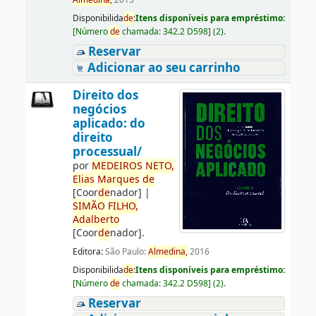
Almedina,
2015
Disponibilida
de
:
Itens disponíveis para empréstimo:
[
Número
de
chamada:
342.2 D598
]
(2).
Reservar
Adicionar ao seu carrinho
Direito dos
negócios
aplicado: do
direito
processual/
por
ME
DE
IROS
NETO,
Elias
Marques
de
[Coor
de
nador]
|
SIMÃO
FILHO,
Adalberto
[Coor
de
nador]
.
Editora:
São Paulo:
Almedina,
2016
Disponibilida
de
:
Itens disponíveis para empréstimo:
[
Número
de
chamada:
342.2 D598
]
(2).
Reservar