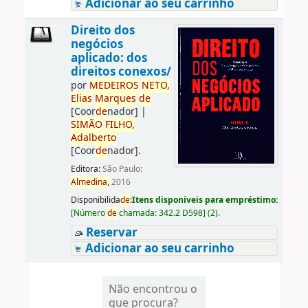
Adicionar ao seu carrinho
Direito dos
negócios
aplicado: dos
direitos conexos/
por
ME
DE
IROS
NETO,
Elias
Marques
de
[Coor
de
nador]
|
SIMÃO
FILHO,
Adalberto
[Coor
de
nador]
.
Editora:
São Paulo:
Almedina,
2016
Disponibilida
de
:
Itens disponíveis para empréstimo:
[
Número
de
chamada:
342.2 D598
]
(2).
Reservar
Adicionar ao seu carrinho
Não encontrou o
que procura?