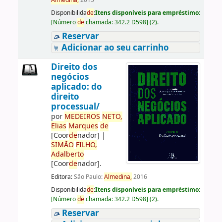
Almedina,
2015
Disponibilida
de
:
Itens disponíveis para empréstimo:
[
Número
de
chamada:
342.2 D598
]
(2).
Reservar
Adicionar ao seu carrinho
Direito dos
negócios
aplicado: do
direito
processual/
por
ME
DE
IROS
NETO,
Elias
Marques
de
[Coor
de
nador]
|
SIMÃO
FILHO,
Adalberto
[Coor
de
nador]
.
Editora:
São Paulo:
Almedina,
2016
Disponibilida
de
:
Itens disponíveis para empréstimo:
[
Número
de
chamada:
342.2 D598
]
(2).
Reservar