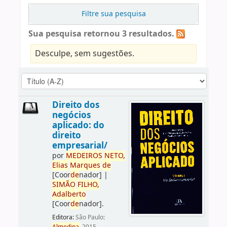
Filtre sua pesquisa
Sua pesquisa retornou 3 resultados.
Desculpe, sem sugestões.
Direito dos
negócios
aplicado: do
direito
empresarial/
por
ME
DE
IROS
NETO,
Elias
Marques
de
[Coor
de
nador]
|
SIMÃO
FILHO,
Adalberto
[Coor
de
nador]
.
Editora:
São Paulo: