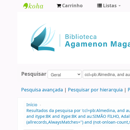
Carrinho
Listas
Biblioteca
Agamenon
Magalhães
Pesquisar
Pesquisa avançada
Pesquisar por hierarquia
P
Início
›
Resultados da pesquisa por 'ccl=pb:Almedina, and au
and itype:BK and itype:BK and au:SIMÃO FILHO, Adalb
(allrecords,AlwaysMatches='') and (not-onloan-count,s