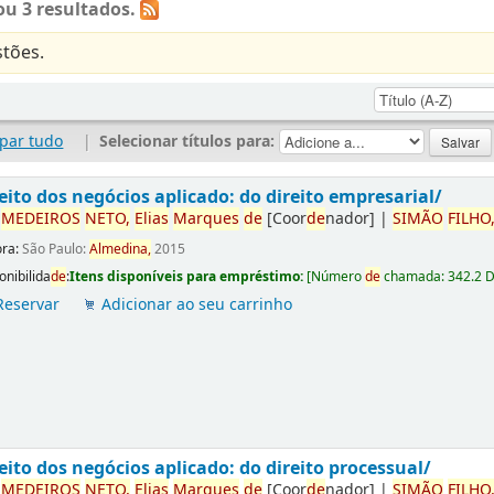
u 3 resultados.
tões.
par tudo
|
Selecionar títulos para:
eito dos negócios aplicado: do direito empresarial/
r
ME
DE
IROS
NETO,
Elias
Marques
de
[Coor
de
nador]
|
SIMÃO
FILHO
ora:
São Paulo:
Almedina,
2015
onibilida
de
:
Itens disponíveis para empréstimo:
[
Número
de
chamada:
342.2 
Reservar
Adicionar ao seu carrinho
eito dos negócios aplicado: do direito processual/
r
ME
DE
IROS
NETO,
Elias
Marques
de
[Coor
de
nador]
|
SIMÃO
FILHO