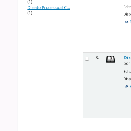
(1)
Edit
Direito Processual C...
(1)
Disp
Dir
3.
po
Edit
Disp