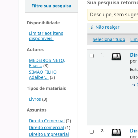
Sua pesquisa retorno
Filtre sua pesquisa
Desculpe, sem suges
Disponibilidade
Não realçar
Limitar aos itens
disponíveis.
Selecionar tudo
Lim
Autores
Dir
1.
MEDEIROS NETO,
po
Elias...
(3)
Edit
SIMÃO FILHO,
Adalber...
(3)
Disp
Tipos de materiais
Livros
(3)
Assuntos
Direito Comercial
(2)
Direito comercial
(1)
Dir
2.
Direito Empresarial
po