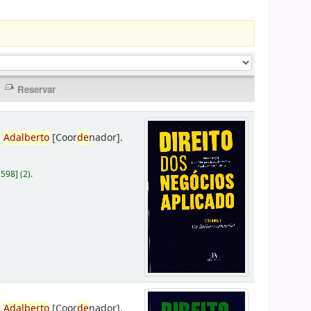
,
Adalberto
[Coor
de
nador]
.
D598
]
(2).
,
Adalberto
[Coor
de
nador]
.