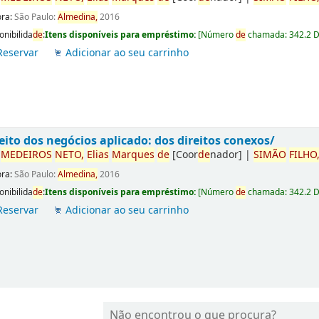
ora:
São Paulo:
Almedina,
2016
onibilida
de
:
Itens disponíveis para empréstimo:
[
Número
de
chamada:
342.2 
Reservar
Adicionar ao seu carrinho
eito dos negócios aplicado: dos direitos conexos/
r
ME
DE
IROS
NETO,
Elias
Marques
de
[Coor
de
nador]
|
SIMÃO
FILHO
ora:
São Paulo:
Almedina,
2016
onibilida
de
:
Itens disponíveis para empréstimo:
[
Número
de
chamada:
342.2 
Reservar
Adicionar ao seu carrinho
Não encontrou o que procura?