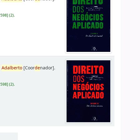
D598
]
(2).
,
Adalberto
[Coor
de
nador]
.
D598
]
(2).