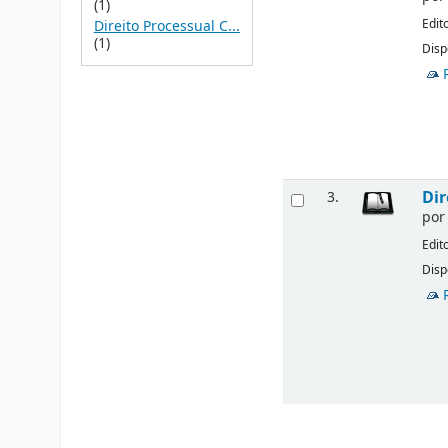
(1)
Edit
Direito Processual C...
(1)
Disp
Dir
3.
po
Edit
Disp