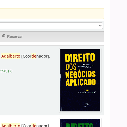
,
Adalberto
[Coor
de
nador]
.
D598
]
(2).
,
Adalberto
[Coor
de
nador]
.