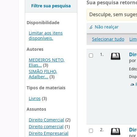
Sua pesquisa retorno
Filtre sua pesquisa
Desculpe, sem suges
Disponibilidade
Não realçar
Limitar aos itens
disponíveis.
Selecionar tudo
Lim
Autores
Dir
1.
MEDEIROS NETO,
po
Elias...
(3)
Edit
SIMÃO FILHO,
Adalber...
(3)
Disp
Tipos de materiais
Livros
(3)
Assuntos
Direito Comercial
(2)
Direito comercial
(1)
Dir
2.
Direito Empresarial
po