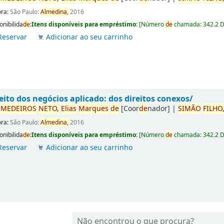
ora:
São Paulo:
Almedina,
2016
onibilida
de
:
Itens disponíveis para empréstimo:
[
Número
de
chamada:
342.2 
Reservar
Adicionar ao seu carrinho
eito dos negócios aplicado: dos direitos conexos/
r
ME
DE
IROS
NETO,
Elias
Marques
de
[Coor
de
nador]
|
SIMÃO
FILHO
ora:
São Paulo:
Almedina,
2016
onibilida
de
:
Itens disponíveis para empréstimo:
[
Número
de
chamada:
342.2 
Reservar
Adicionar ao seu carrinho
Não encontrou o que procura?