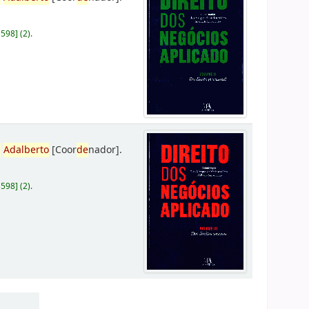
D598
]
(2).
,
Adalberto
[Coor
de
nador]
.
D598
]
(2).