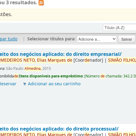
u 3 resultados.
tões.
par tudo
|
Selecionar títulos para:
eito dos negócios aplicado: do direito empresarial/
r
ME
DE
IROS
NETO,
Elias
Marques
de
[Coor
de
nador]
|
SIMÃO
FILHO
ora:
São Paulo:
Almedina,
2015
onibilida
de
:
Itens disponíveis para empréstimo:
[
Número
de
chamada:
342.2 
Reservar
Adicionar ao seu carrinho
eito dos negócios aplicado: do direito processual/
r
ME
DE
IROS
NETO,
Elias
Marques
de
[Coor
de
nador]
|
SIMÃO
FILHO