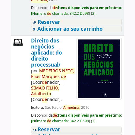
Almedina,
2015
Disponibilida
de
:
Itens disponíveis para empréstimo:
[
Número
de
chamada:
342.2 D598
]
(2).
Reservar
Adicionar ao seu carrinho
Direito dos
negócios
aplicado: do
direito
processual/
por
ME
DE
IROS
NETO,
Elias
Marques
de
[Coor
de
nador]
|
SIMÃO
FILHO,
Adalberto
[Coor
de
nador]
.
Editora:
São Paulo:
Almedina,
2016
Disponibilida
de
:
Itens disponíveis para empréstimo:
[
Número
de
chamada:
342.2 D598
]
(2).
Reservar