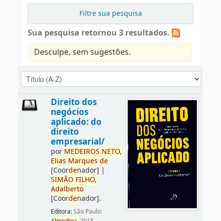
Filtre sua pesquisa
Sua pesquisa retornou 3 resultados.
Desculpe, sem sugestões.
Direito dos
negócios
aplicado: do
direito
empresarial/
por
ME
DE
IROS
NETO,
Elias
Marques
de
[Coor
de
nador]
|
SIMÃO
FILHO,
Adalberto
[Coor
de
nador]
.
Editora:
São Paulo: