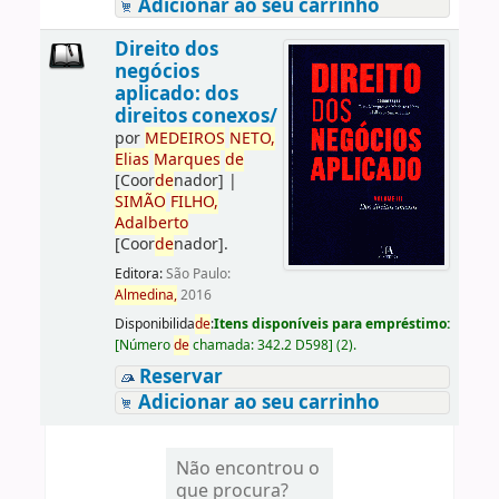
Adicionar ao seu carrinho
Direito dos
negócios
aplicado: dos
direitos conexos/
por
ME
DE
IROS
NETO,
Elias
Marques
de
[Coor
de
nador]
|
SIMÃO
FILHO,
Adalberto
[Coor
de
nador]
.
Editora:
São Paulo:
Almedina,
2016
Disponibilida
de
:
Itens disponíveis para empréstimo:
[
Número
de
chamada:
342.2 D598
]
(2).
Reservar
Adicionar ao seu carrinho
Não encontrou o
que procura?