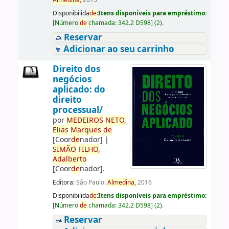
Almedina,
2015
Disponibilida
de
:
Itens disponíveis para empréstimo:
[
Número
de
chamada:
342.2 D598
]
(2).
Reservar
Adicionar ao seu carrinho
Direito dos
negócios
aplicado: do
direito
processual/
por
ME
DE
IROS
NETO,
Elias
Marques
de
[Coor
de
nador]
|
SIMÃO
FILHO,
Adalberto
[Coor
de
nador]
.
Editora:
São Paulo:
Almedina,
2016
Disponibilida
de
:
Itens disponíveis para empréstimo:
[
Número
de
chamada:
342.2 D598
]
(2).
Reservar