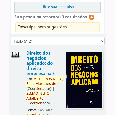
Filtre sua pesquisa
Sua pesquisa retornou 3 resultados.
Desculpe, sem sugestões.
Direito dos
negócios
aplicado: do
direito
empresarial/
por
ME
DE
IROS
NETO,
Elias
Marques
de
[Coor
de
nador]
|
SIMÃO
FILHO,
Adalberto
[Coor
de
nador]
.
Editora:
São Paulo: