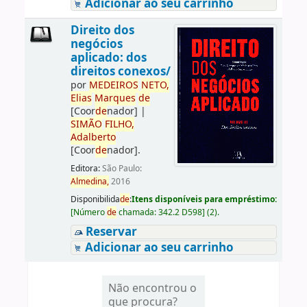
Adicionar ao seu carrinho
Direito dos
negócios
aplicado: dos
direitos conexos/
por
ME
DE
IROS
NETO,
Elias
Marques
de
[Coor
de
nador]
|
SIMÃO
FILHO,
Adalberto
[Coor
de
nador]
.
Editora:
São Paulo:
Almedina,
2016
Disponibilida
de
:
Itens disponíveis para empréstimo:
[
Número
de
chamada:
342.2 D598
]
(2).
Reservar
Adicionar ao seu carrinho
Não encontrou o
que procura?