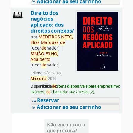
Adicionar ao seu carrinho
Direito dos
negócios
aplicado: dos
direitos conexos/
por
ME
DE
IROS
NETO,
Elias
Marques
de
[Coor
de
nador]
|
SIMÃO
FILHO,
Adalberto
[Coor
de
nador]
.
Editora:
São Paulo:
Almedina,
2016
Disponibilida
de
:
Itens disponíveis para empréstimo:
[
Número
de
chamada:
342.2 D598
]
(2).
Reservar
Adicionar ao seu carrinho
Não encontrou o
que procura?