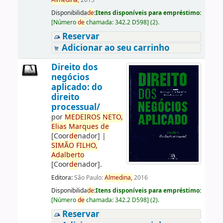
Almedina,
2015
Disponibilida
de
:
Itens disponíveis para empréstimo:
[
Número
de
chamada:
342.2 D598
]
(2).
Reservar
Adicionar ao seu carrinho
Direito dos
negócios
aplicado: do
direito
processual/
por
ME
DE
IROS
NETO,
Elias
Marques
de
[Coor
de
nador]
|
SIMÃO
FILHO,
Adalberto
[Coor
de
nador]
.
Editora:
São Paulo:
Almedina,
2016
Disponibilida
de
:
Itens disponíveis para empréstimo:
[
Número
de
chamada:
342.2 D598
]
(2).
Reservar