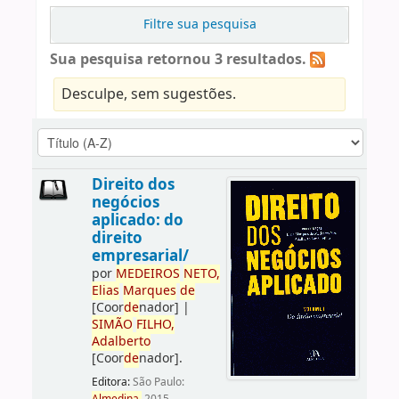
Filtre sua pesquisa
Sua pesquisa retornou 3 resultados.
Desculpe, sem sugestões.
Direito dos
negócios
aplicado: do
direito
empresarial/
por
ME
DE
IROS
NETO,
Elias
Marques
de
[Coor
de
nador]
|
SIMÃO
FILHO,
Adalberto
[Coor
de
nador]
.
Editora:
São Paulo: