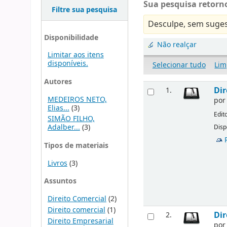
Sua pesquisa retorno
Filtre sua pesquisa
Desculpe, sem suges
Disponibilidade
Não realçar
Limitar aos itens
disponíveis.
Selecionar tudo
Lim
Autores
Dir
1.
MEDEIROS NETO,
po
Elias...
(3)
Edit
SIMÃO FILHO,
Adalber...
(3)
Disp
Tipos de materiais
Livros
(3)
Assuntos
Direito Comercial
(2)
Direito comercial
(1)
Dir
2.
Direito Empresarial
po