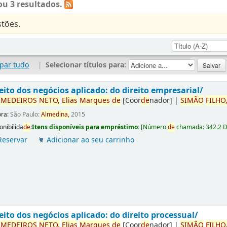
u 3 resultados.
tões.
par tudo
|
Selecionar títulos para:
eito dos negócios aplicado: do direito empresarial/
r
ME
DE
IROS
NETO,
Elias
Marques
de
[Coor
de
nador]
|
SIMÃO
FILHO
ora:
São Paulo:
Almedina,
2015
onibilida
de
:
Itens disponíveis para empréstimo:
[
Número
de
chamada:
342.2 
Reservar
Adicionar ao seu carrinho
eito dos negócios aplicado: do direito processual/
r
ME
DE
IROS
NETO,
Elias
Marques
de
[Coor
de
nador]
|
SIMÃO
FILHO