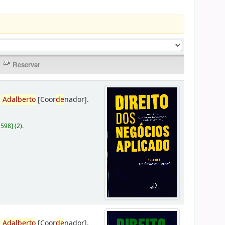
,
Adalberto
[Coor
de
nador]
.
D598
]
(2).
,
Adalberto
[Coor
de
nador]
.