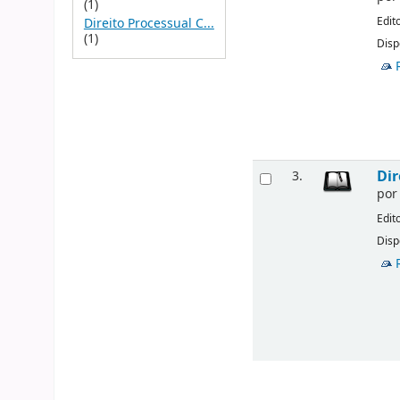
(1)
Edit
Direito Processual C...
(1)
Disp
Dir
3.
po
Edit
Disp