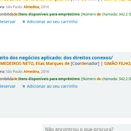
ora:
São Paulo:
Almedina,
2016
onibilida
de
:
Itens disponíveis para empréstimo:
[
Número
de
chamada:
342.2 
Reservar
Adicionar ao seu carrinho
eito dos negócios aplicado: dos direitos conexos/
r
ME
DE
IROS
NETO,
Elias
Marques
de
[Coor
de
nador]
|
SIMÃO
FILHO
ora:
São Paulo:
Almedina,
2016
onibilida
de
:
Itens disponíveis para empréstimo:
[
Número
de
chamada:
342.2 
Reservar
Adicionar ao seu carrinho
Não encontrou o que procura?