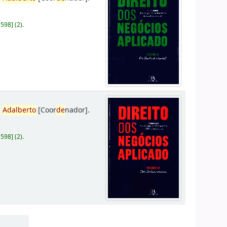
D598
]
(2).
,
Adalberto
[Coor
de
nador]
.
D598
]
(2).