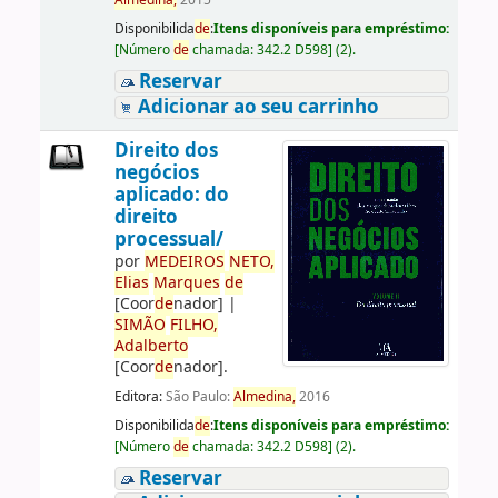
Almedina,
2015
Disponibilida
de
:
Itens disponíveis para empréstimo:
[
Número
de
chamada:
342.2 D598
]
(2).
Reservar
Adicionar ao seu carrinho
Direito dos
negócios
aplicado: do
direito
processual/
por
ME
DE
IROS
NETO,
Elias
Marques
de
[Coor
de
nador]
|
SIMÃO
FILHO,
Adalberto
[Coor
de
nador]
.
Editora:
São Paulo:
Almedina,
2016
Disponibilida
de
:
Itens disponíveis para empréstimo:
[
Número
de
chamada:
342.2 D598
]
(2).
Reservar