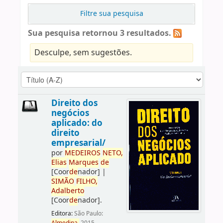
Filtre sua pesquisa
Sua pesquisa retornou 3 resultados.
Desculpe, sem sugestões.
Direito dos
negócios
aplicado: do
direito
empresarial/
por
ME
DE
IROS
NETO,
Elias
Marques
de
[Coor
de
nador]
|
SIMÃO
FILHO,
Adalberto
[Coor
de
nador]
.
Editora:
São Paulo: