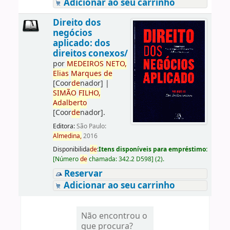
Adicionar ao seu carrinho
Direito dos
negócios
aplicado: dos
direitos conexos/
por
ME
DE
IROS
NETO,
Elias
Marques
de
[Coor
de
nador]
|
SIMÃO
FILHO,
Adalberto
[Coor
de
nador]
.
Editora:
São Paulo:
Almedina,
2016
Disponibilida
de
:
Itens disponíveis para empréstimo:
[
Número
de
chamada:
342.2 D598
]
(2).
Reservar
Adicionar ao seu carrinho
Não encontrou o
que procura?