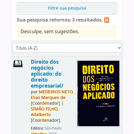
Filtre sua pesquisa
Sua pesquisa retornou 3 resultados.
Desculpe, sem sugestões.
Direito dos
negócios
aplicado: do
direito
empresarial/
por
ME
DE
IROS
NETO,
Elias
Marques
de
[Coor
de
nador]
|
SIMÃO
FILHO,
Adalberto
[Coor
de
nador]
.
Editora:
São Paulo: