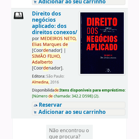
Adicionar ao seu carrinho
Direito dos
negócios
aplicado: dos
direitos conexos/
por
ME
DE
IROS
NETO,
Elias
Marques
de
[Coor
de
nador]
|
SIMÃO
FILHO,
Adalberto
[Coor
de
nador]
.
Editora:
São Paulo:
Almedina,
2016
Disponibilida
de
:
Itens disponíveis para empréstimo:
[
Número
de
chamada:
342.2 D598
]
(2).
Reservar
Adicionar ao seu carrinho
Não encontrou o
que procura?