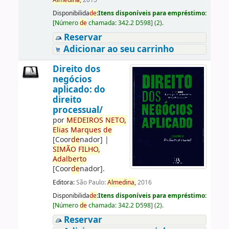
Almedina,
2015
Disponibilida
de
:
Itens disponíveis para empréstimo:
[
Número
de
chamada:
342.2 D598
]
(2).
Reservar
Adicionar ao seu carrinho
Direito dos
negócios
aplicado: do
direito
processual/
por
ME
DE
IROS
NETO,
Elias
Marques
de
[Coor
de
nador]
|
SIMÃO
FILHO,
Adalberto
[Coor
de
nador]
.
Editora:
São Paulo:
Almedina,
2016
Disponibilida
de
:
Itens disponíveis para empréstimo:
[
Número
de
chamada:
342.2 D598
]
(2).
Reservar