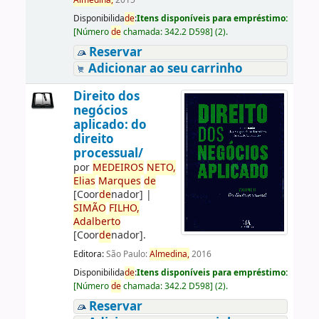
Almedina,
2015
Disponibilida
de
:
Itens disponíveis para empréstimo:
[
Número
de
chamada:
342.2 D598
]
(2).
Reservar
Adicionar ao seu carrinho
Direito dos
negócios
aplicado: do
direito
processual/
por
ME
DE
IROS
NETO,
Elias
Marques
de
[Coor
de
nador]
|
SIMÃO
FILHO,
Adalberto
[Coor
de
nador]
.
Editora:
São Paulo:
Almedina,
2016
Disponibilida
de
:
Itens disponíveis para empréstimo:
[
Número
de
chamada:
342.2 D598
]
(2).
Reservar