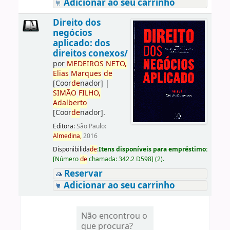
Adicionar ao seu carrinho
Direito dos
negócios
aplicado: dos
direitos conexos/
por
ME
DE
IROS
NETO,
Elias
Marques
de
[Coor
de
nador]
|
SIMÃO
FILHO,
Adalberto
[Coor
de
nador]
.
Editora:
São Paulo:
Almedina,
2016
Disponibilida
de
:
Itens disponíveis para empréstimo:
[
Número
de
chamada:
342.2 D598
]
(2).
Reservar
Adicionar ao seu carrinho
Não encontrou o
que procura?