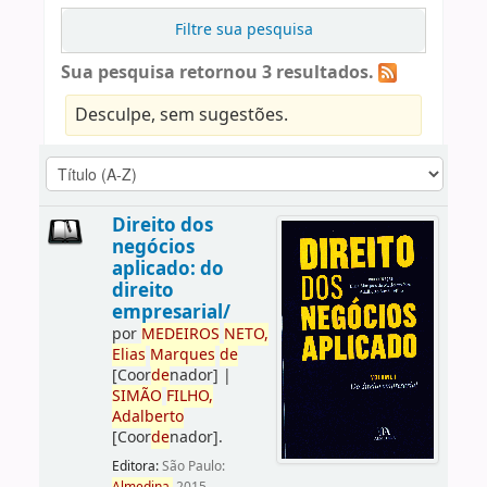
Filtre sua pesquisa
Sua pesquisa retornou 3 resultados.
Desculpe, sem sugestões.
Direito dos
negócios
aplicado: do
direito
empresarial/
por
ME
DE
IROS
NETO,
Elias
Marques
de
[Coor
de
nador]
|
SIMÃO
FILHO,
Adalberto
[Coor
de
nador]
.
Editora:
São Paulo: