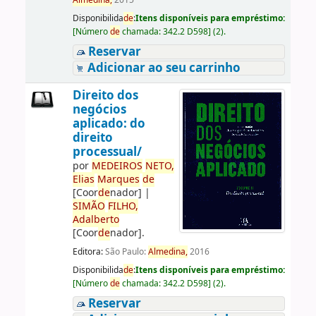
Almedina,
2015
Disponibilida
de
:
Itens disponíveis para empréstimo:
[
Número
de
chamada:
342.2 D598
]
(2).
Reservar
Adicionar ao seu carrinho
Direito dos
negócios
aplicado: do
direito
processual/
por
ME
DE
IROS
NETO,
Elias
Marques
de
[Coor
de
nador]
|
SIMÃO
FILHO,
Adalberto
[Coor
de
nador]
.
Editora:
São Paulo:
Almedina,
2016
Disponibilida
de
:
Itens disponíveis para empréstimo:
[
Número
de
chamada:
342.2 D598
]
(2).
Reservar