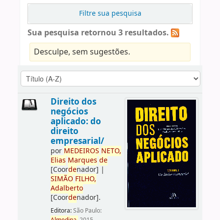
Filtre sua pesquisa
Sua pesquisa retornou 3 resultados.
Desculpe, sem sugestões.
Direito dos
negócios
aplicado: do
direito
empresarial/
por
ME
DE
IROS
NETO,
Elias
Marques
de
[Coor
de
nador]
|
SIMÃO
FILHO,
Adalberto
[Coor
de
nador]
.
Editora:
São Paulo: