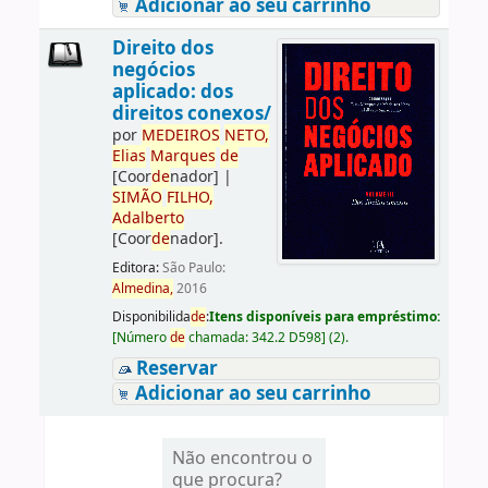
Adicionar ao seu carrinho
Direito dos
negócios
aplicado: dos
direitos conexos/
por
ME
DE
IROS
NETO,
Elias
Marques
de
[Coor
de
nador]
|
SIMÃO
FILHO,
Adalberto
[Coor
de
nador]
.
Editora:
São Paulo:
Almedina,
2016
Disponibilida
de
:
Itens disponíveis para empréstimo:
[
Número
de
chamada:
342.2 D598
]
(2).
Reservar
Adicionar ao seu carrinho
Não encontrou o
que procura?