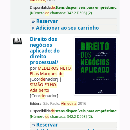
Almedina,
2015
Disponibilida
de
:
Itens disponíveis para empréstimo:
[
Número
de
chamada:
342.2 D598
]
(2).
Reservar
Adicionar ao seu carrinho
Direito dos
negócios
aplicado: do
direito
processual/
por
ME
DE
IROS
NETO,
Elias
Marques
de
[Coor
de
nador]
|
SIMÃO
FILHO,
Adalberto
[Coor
de
nador]
.
Editora:
São Paulo:
Almedina,
2016
Disponibilida
de
:
Itens disponíveis para empréstimo:
[
Número
de
chamada:
342.2 D598
]
(2).
Reservar