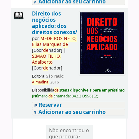
Adicionar ao seu carrinho
Direito dos
negócios
aplicado: dos
direitos conexos/
por
ME
DE
IROS
NETO,
Elias
Marques
de
[Coor
de
nador]
|
SIMÃO
FILHO,
Adalberto
[Coor
de
nador]
.
Editora:
São Paulo:
Almedina,
2016
Disponibilida
de
:
Itens disponíveis para empréstimo:
[
Número
de
chamada:
342.2 D598
]
(2).
Reservar
Adicionar ao seu carrinho
Não encontrou o
que procura?