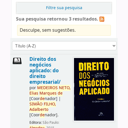
Filtre sua pesquisa
Sua pesquisa retornou 3 resultados.
Desculpe, sem sugestões.
Direito dos
negócios
aplicado: do
direito
empresarial/
por
ME
DE
IROS
NETO,
Elias
Marques
de
[Coor
de
nador]
|
SIMÃO
FILHO,
Adalberto
[Coor
de
nador]
.
Editora:
São Paulo: