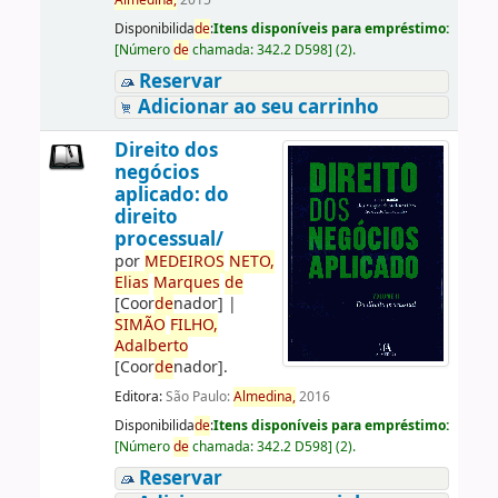
Almedina,
2015
Disponibilida
de
:
Itens disponíveis para empréstimo:
[
Número
de
chamada:
342.2 D598
]
(2).
Reservar
Adicionar ao seu carrinho
Direito dos
negócios
aplicado: do
direito
processual/
por
ME
DE
IROS
NETO,
Elias
Marques
de
[Coor
de
nador]
|
SIMÃO
FILHO,
Adalberto
[Coor
de
nador]
.
Editora:
São Paulo:
Almedina,
2016
Disponibilida
de
:
Itens disponíveis para empréstimo:
[
Número
de
chamada:
342.2 D598
]
(2).
Reservar