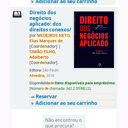
Adicionar ao seu carrinho
Direito dos
negócios
aplicado: dos
direitos conexos/
por
ME
DE
IROS
NETO,
Elias
Marques
de
[Coor
de
nador]
|
SIMÃO
FILHO,
Adalberto
[Coor
de
nador]
.
Editora:
São Paulo:
Almedina,
2016
Disponibilida
de
:
Itens disponíveis para empréstimo:
[
Número
de
chamada:
342.2 D598
]
(2).
Reservar
Adicionar ao seu carrinho
Não encontrou o
que procura?