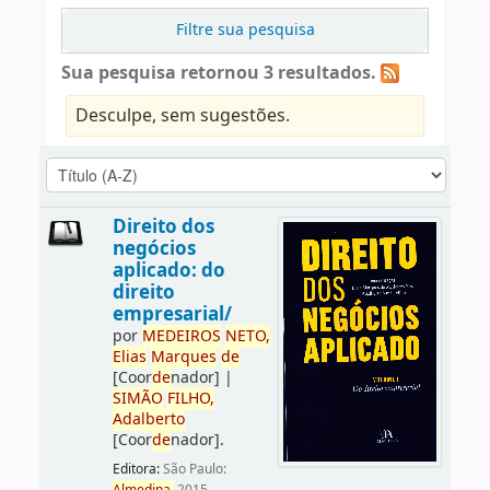
Filtre sua pesquisa
Sua pesquisa retornou 3 resultados.
Desculpe, sem sugestões.
Direito dos
negócios
aplicado: do
direito
empresarial/
por
ME
DE
IROS
NETO,
Elias
Marques
de
[Coor
de
nador]
|
SIMÃO
FILHO,
Adalberto
[Coor
de
nador]
.
Editora:
São Paulo: