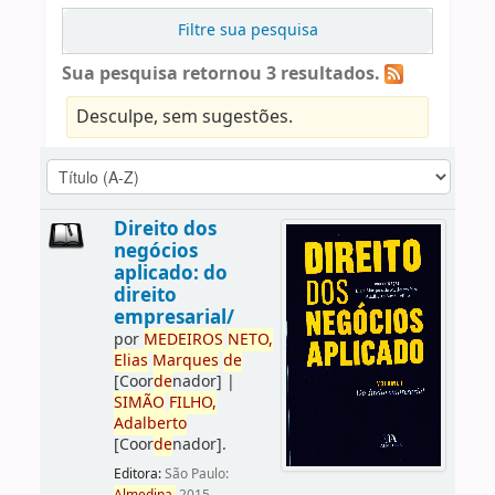
Filtre sua pesquisa
Sua pesquisa retornou 3 resultados.
Desculpe, sem sugestões.
Direito dos
negócios
aplicado: do
direito
empresarial/
por
ME
DE
IROS
NETO,
Elias
Marques
de
[Coor
de
nador]
|
SIMÃO
FILHO,
Adalberto
[Coor
de
nador]
.
Editora:
São Paulo: