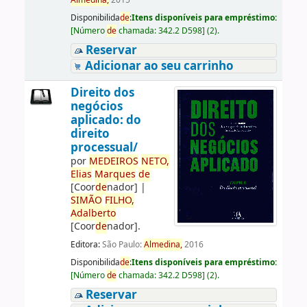
Almedina,
2015
Disponibilida
de
:
Itens disponíveis para empréstimo:
[
Número
de
chamada:
342.2 D598
]
(2).
Reservar
Adicionar ao seu carrinho
Direito dos
negócios
aplicado: do
direito
processual/
por
ME
DE
IROS
NETO,
Elias
Marques
de
[Coor
de
nador]
|
SIMÃO
FILHO,
Adalberto
[Coor
de
nador]
.
Editora:
São Paulo:
Almedina,
2016
Disponibilida
de
:
Itens disponíveis para empréstimo:
[
Número
de
chamada:
342.2 D598
]
(2).
Reservar