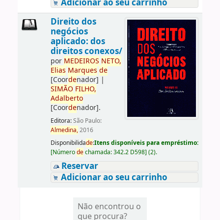
Adicionar ao seu carrinho
Direito dos
negócios
aplicado: dos
direitos conexos/
por
ME
DE
IROS
NETO,
Elias
Marques
de
[Coor
de
nador]
|
SIMÃO
FILHO,
Adalberto
[Coor
de
nador]
.
Editora:
São Paulo:
Almedina,
2016
Disponibilida
de
:
Itens disponíveis para empréstimo:
[
Número
de
chamada:
342.2 D598
]
(2).
Reservar
Adicionar ao seu carrinho
Não encontrou o
que procura?