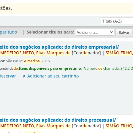
tões.
par tudo
|
Selecionar títulos para:
eito dos negócios aplicado: do direito empresarial/
r
ME
DE
IROS
NETO,
Elias
Marques
de
[Coor
de
nador]
|
SIMÃO
FILHO
ora:
São Paulo:
Almedina,
2015
onibilida
de
:
Itens disponíveis para empréstimo:
[
Número
de
chamada:
342.2 
Reservar
Adicionar ao seu carrinho
eito dos negócios aplicado: do direito processual/
r
ME
DE
IROS
NETO,
Elias
Marques
de
[Coor
de
nador]
|
SIMÃO
FILHO