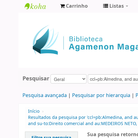
Carrinho
Listas
Biblioteca
Agamenon
Magalhães
Pesquisar
Pesquisa avançada
Pesquisar por hierarquia
P
Início
›
Resultados da pesquisa por 'ccl=pb:Almedina, and au
and su-to:Direito comercial and au:MEDEIROS NETO, 
Sua pesquisa retorno
Filtre sua pesquisa