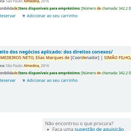
ora:
São Paulo:
Almedina,
2016
onibilida
de
:
Itens disponíveis para empréstimo:
[
Número
de
chamada:
342.2 
Reservar
Adicionar ao seu carrinho
eito dos negócios aplicado: dos direitos conexos/
r
ME
DE
IROS
NETO,
Elias
Marques
de
[Coor
de
nador]
|
SIMÃO
FILHO
ora:
São Paulo:
Almedina,
2016
onibilida
de
:
Itens disponíveis para empréstimo:
[
Número
de
chamada:
342.2 
Reservar
Adicionar ao seu carrinho
Não encontrou o que procura?
Faça uma
sugestão de aquisição