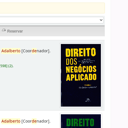
,
Adalberto
[Coor
de
nador]
.
D598
]
(2).
,
Adalberto
[Coor
de
nador]
.