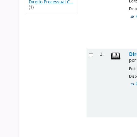
Edit
Direito Processual C...
(1)
Disp
Dir
3.
po
Edit
Disp