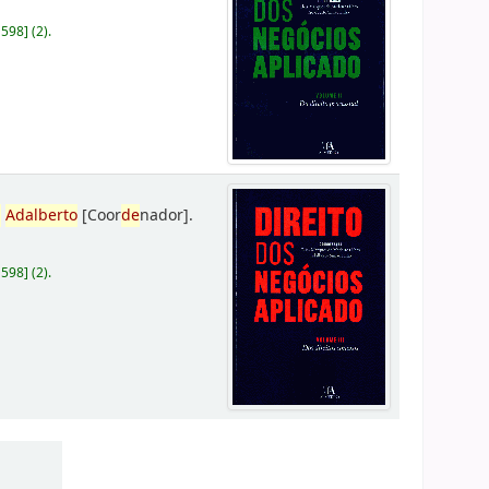
D598
]
(2).
,
Adalberto
[Coor
de
nador]
.
D598
]
(2).