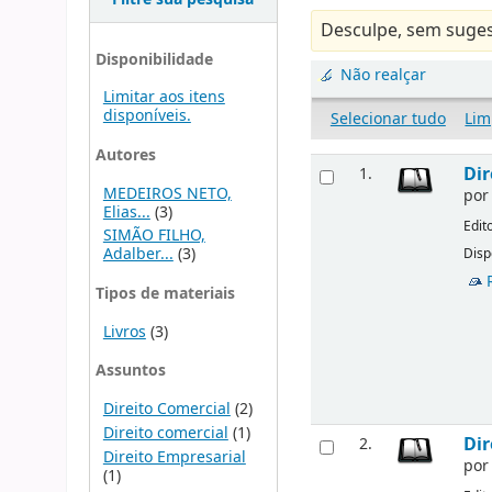
Desculpe, sem suges
Disponibilidade
Não realçar
Limitar aos itens
disponíveis.
Selecionar tudo
Lim
Autores
Dir
1.
MEDEIROS NETO,
po
Elias...
(3)
Edit
SIMÃO FILHO,
Adalber...
(3)
Disp
Tipos de materiais
Livros
(3)
Assuntos
Direito Comercial
(2)
Direito comercial
(1)
Dir
2.
Direito Empresarial
po
(1)