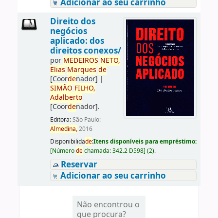
Adicionar ao seu carrinho
Direito dos
negócios
aplicado: dos
direitos conexos/
por
ME
DE
IROS
NETO,
Elias
Marques
de
[Coor
de
nador]
|
SIMÃO
FILHO,
Adalberto
[Coor
de
nador]
.
Editora:
São Paulo:
Almedina,
2016
Disponibilida
de
:
Itens disponíveis para empréstimo:
[
Número
de
chamada:
342.2 D598
]
(2).
Reservar
Adicionar ao seu carrinho
Não encontrou o
que procura?