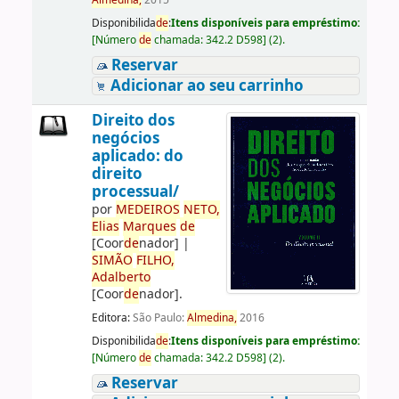
Almedina,
2015
Disponibilida
de
:
Itens disponíveis para empréstimo:
[
Número
de
chamada:
342.2 D598
]
(2).
Reservar
Adicionar ao seu carrinho
Direito dos
negócios
aplicado: do
direito
processual/
por
ME
DE
IROS
NETO,
Elias
Marques
de
[Coor
de
nador]
|
SIMÃO
FILHO,
Adalberto
[Coor
de
nador]
.
Editora:
São Paulo:
Almedina,
2016
Disponibilida
de
:
Itens disponíveis para empréstimo:
[
Número
de
chamada:
342.2 D598
]
(2).
Reservar