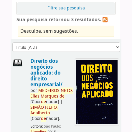
Filtre sua pesquisa
Sua pesquisa retornou 3 resultados.
Desculpe, sem sugestões.
Direito dos
negócios
aplicado: do
direito
empresarial/
por
ME
DE
IROS
NETO,
Elias
Marques
de
[Coor
de
nador]
|
SIMÃO
FILHO,
Adalberto
[Coor
de
nador]
.
Editora:
São Paulo: